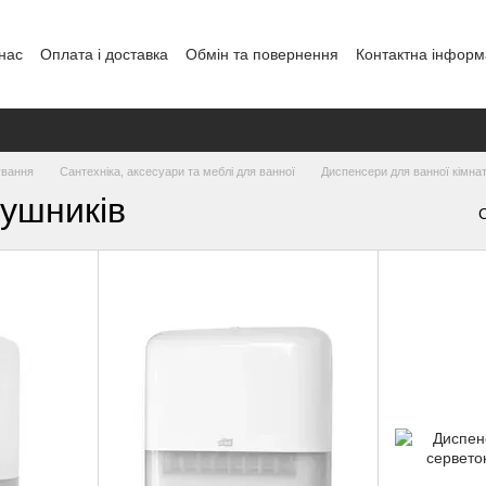
нас
Оплата і доставка
Обмін та повернення
Контактна інформ
енди
ування
Сантехніка, аксесуари та меблі для ванної
Диспенсери для ванної кімна
ушників