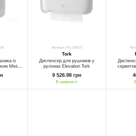
035
Артикул: !Па_50015
Арт
Tork
ника із
Диспенсер для рушників у
Диспенс
ою Міні,
рулонах Elevation Tork
серветок
 Tork
рн
9 526.98 грн
4
В наявності