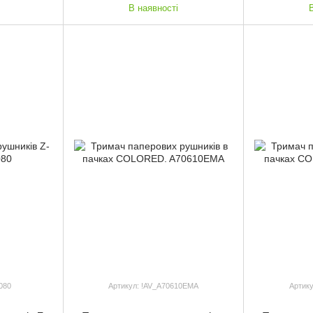
В наявності
080
Артикул: !AV_A70610EMA
Артик