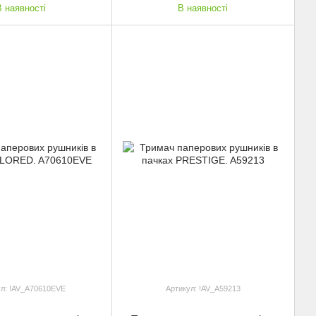
В наявності
В наявності
ул: !AV_A70610ЕVE
Артикул: !AV_A59213