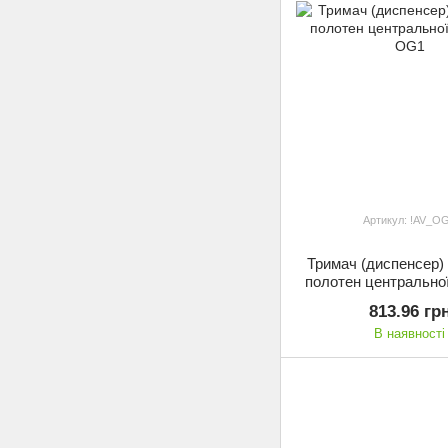
Артикул: !AV_O
Тримач (диспенсер)
полотен центральної
OG1
813.96 гр
В наявності