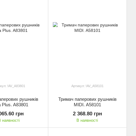
кул: !AV_A83801
Артикул: !AV_A58101
аперових рушників
Тримач паперових рушників
a Plus. A83801
MIDI. A58101
065.60 грн
2 368.80 грн
В наявності
В наявності