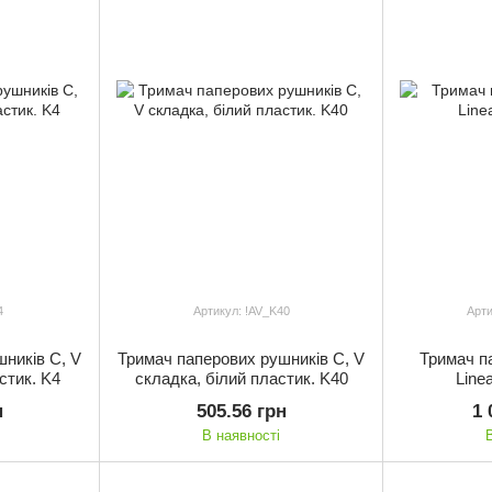
4
Артикул: !AV_K40
Арти
ників C, V
Тримач паперових рушників C, V
Тримач п
стик. K4
складка, білий пластик. K40
Line
н
505.56 грн
1 
В наявності