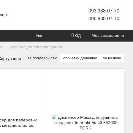
093 988-07-70
ація
096 988-07-70
Вхід
Моє замовлення
Укр
ти
Диспенсер для паперових рушників
за популярністю
спочатку дешевше
за назвою
Сортування: