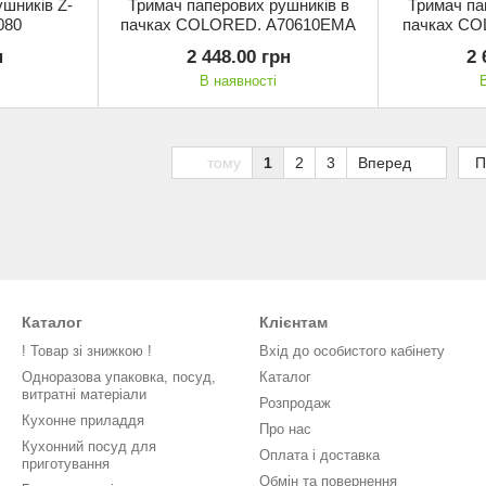
шників Z-
Тримач паперових рушників в
Тримач па
080
пачках COLORED. A70610EMA
пачках CO
н
2 448.00 грн
2 
В наявності
тому
1
2
3
Вперед
П
Каталог
Клієнтам
! Товар зі знижкою !
Вхід до особистого кабінету
Одноразова упаковка, посуд,
Каталог
витратні матеріали
Розпродаж
Кухонне приладдя
Про нас
Кухонний посуд для
Оплата і доставка
приготування
Обмін та повернення