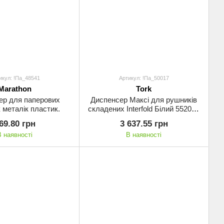
икул: !Па_48541
Артикул: !Па_50017
Marathon
Tork
ер для паперових
Диспенсер Максі для рушників
 металік пластик.
складених Interfold Білий 552000
TORK
69.80 грн
3 637.55 грн
В наявності
В наявності