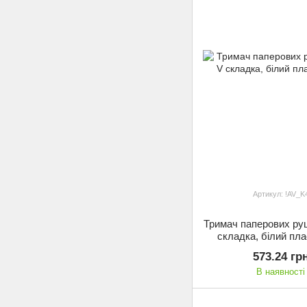
Артикул: !AV_K
Тримач паперових руш
складка, білий пла
573.24 гр
В наявності