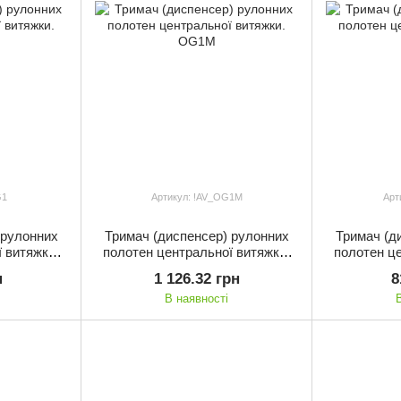
G1
Артикул: !AV_OG1M
Арт
 рулонних
Тримач (диспенсер) рулонних
Тримач (д
 витяжки.
полотен центральної витяжки.
полотен це
OG1M
н
1 126.32 грн
8
В наявності