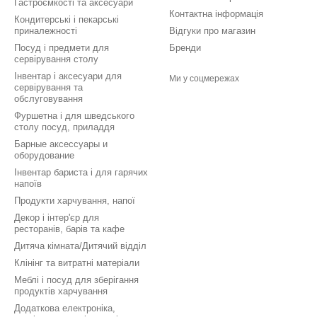
Гастроємкості та аксесуари
Контактна інформація
Кондитерські і пекарські
приналежності
Відгуки про магазин
Посуд і предмети для
Бренди
сервірування столу
Інвентар і аксесуари для
Ми у соцмережах
сервірування та
обслуговування
Фуршетна і для шведського
столу посуд, приладдя
Барные аксессуары и
оборудование
Інвентар бариста і для гарячих
напоїв
Продукти харчування, напої
Декор і інтер'єр для
ресторанів, барів та кафе
Дитяча кімната/Дитячий відділ
Клінінг та витратні матеріали
Меблі і посуд для зберігання
продуктів харчування
Додаткова електроніка,