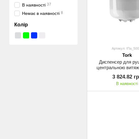
37
В наявності
8
Немає в наявності
Колір
Артикул: !Па_50
Tork
Диспенсер для руш
центральною витяжк
білий Elevation
3 824.82 г
В наявності