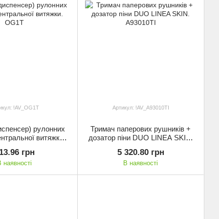
икул: !AV_OG1T
Артикул: !AV_A93010TI
испенсер) рулонних
Тримач паперових рушників +
нтральної витяжки.
дозатор піни DUO LINEA SKIN.
OG1T
A93010TI
13.96 грн
5 320.80 грн
В наявності
В наявності