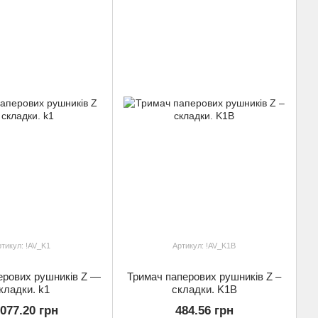
тикул: !AV_K1
Артикул: !AV_K1B
ерових рушників Z —
Тримач паперових рушників Z –
кладки. k1
складки. K1B
 077.20 грн
484.56 грн