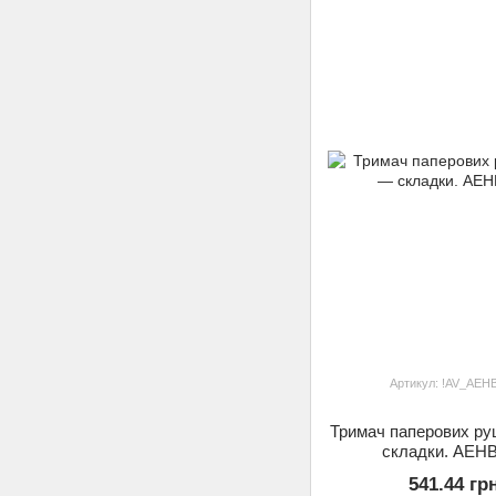
Артикул: !AV_AEH
Тримач паперових ру
складки. AEH
541.44 гр