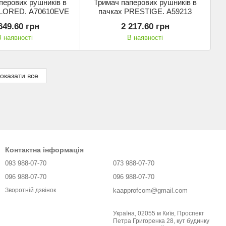
перових рушників в
Тримач паперових рушників в
LORED. A70610ЕVE
пачках PRESTIGE. A59213
649.60 грн
2 217.60 грн
В наявності
В наявності
оказати все
Контактна інформація
093 988-07-70
073 988-07-70
096 988-07-70
096 988-07-70
kaapprofcom@gmail.com
Зворотній дзвінок
Україна, 02055 м Київ, Проспект
Петра Григоренка 28, кут будинку