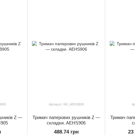
B905
Артикул: !AV_AEHS906
Ар
шників Z —
Тримач паперових рушників Z —
Тримач пап
B905
складки. AEHS906
с
н
488.74 грн
23