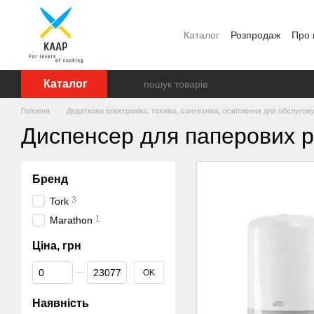
Перейти до основного контенту
Каталог
Розпродаж
Про 
Відгуки про магазин
Бр
Каталог
Головна
Додаткова електроніка, техніка, сантехніка, освітлення для обслугов
Диспенсер для паперових р
Бренд
3
Tork
1
Marathon
Ціна, грн
Від Ціна, грн
До Ціна, грн
OK
Наявність