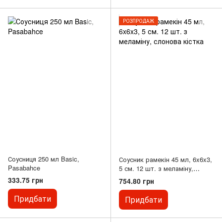
РОЗПРОДАЖ
Соусниця 250 мл Basic,
Соусник рамекін 45 мл, 6x6x3,
Pasabahce
5 см. 12 шт. з меламіну,
слонова кістка
333.75 грн
754.80 грн
Придбати
Придбати