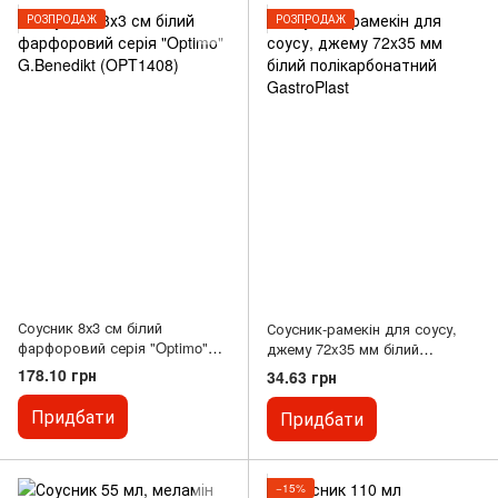
РОЗПРОДАЖ
РОЗПРОДАЖ
Соусник 8х3 см білий
Соусник-рамекін для соусу,
фарфоровий серія "Optimo"
джему 72x35 мм білий
G.Benedikt (OPT1408)
полікарбонатний GastroPlast
178.10 грн
34.63 грн
Придбати
Придбати
−15%