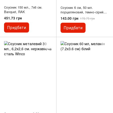
Соусник 150 мл., 7х6 см.
Соусник 6 см, 50 мл.
Banquet, RAK
порцеляновий, темно-сірий
Seasons Dark Gray, Porland
451.73 грн
143.00 грн
178.75 грн
Придбати
Придбати