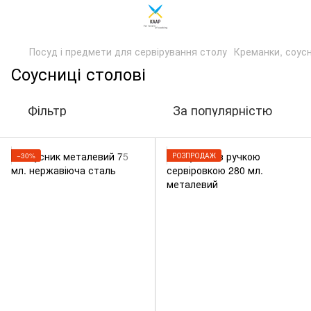
Посуд і предмети для сервірування столу
Креманки, соусн
Соусниці столові
Фільтр
За популярністю
−30%
РОЗПРОДАЖ