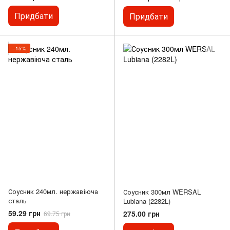
Придбати
Придбати
−15%
Соусник 240мл. нержавіюча
Соусник 300мл WERSAL
сталь
Lubiana (2282L)
59.29 грн
275.00 грн
69.75 грн