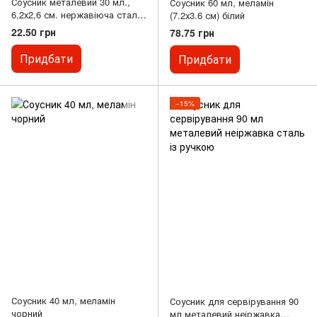
Соусник металевий 30 мл.,
Соусник 60 мл, меламін
6,2х2,6 см. нержавіюча сталь
(7.2х3.6 см) білий
Winco
22.50 грн
78.75 грн
Придбати
Придбати
−15%
Соусник 40 мл, меламін
Соусник для сервірування 90
чорний
мл металевий неіржавка