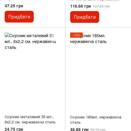
сталь із ручкою
47.25 грн
116.66 грн
137.25 грн
Придбати
Придбати
−15%
Соусник металевий 35 мл.,
Соусник 180мл. нержавіюча
6х2,2 см. нержавіюча сталь
сталь
24.75 грн
46.86 грн
55.13 грн