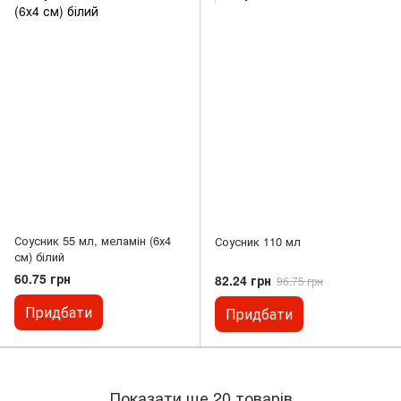
Соусник 55 мл, меламін (6х4
Соусник 110 мл
см) білий
60.75 грн
82.24 грн
96.75 грн
Придбати
Придбати
Показати ще 20 товарів