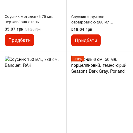
Соусник металевий 75 мл.
Соусник з ручкою
нержавіюча сталь
сервіровкою 280 мл.
металевий
35.87 грн
519.04 грн
51.25 грн
Придбати
Придбати
−20%