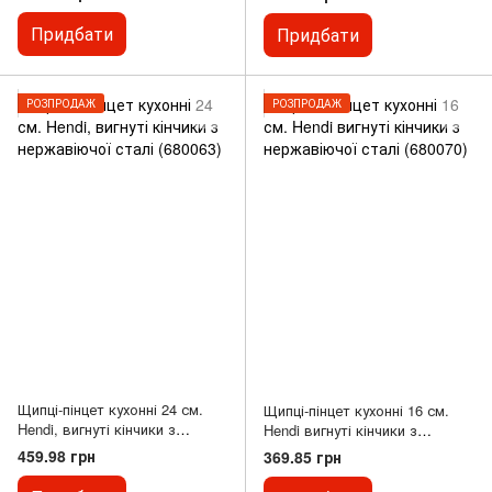
Придбати
Придбати
РОЗПРОДАЖ
РОЗПРОДАЖ
Щипці-пінцет кухонні 24 см.
Щипці-пінцет кухонні 16 см.
Hendi, вигнуті кінчики з
Hendi вигнуті кінчики з
нержавіючої сталі (680063)
нержавіючої сталі (680070)
459.98 грн
369.85 грн