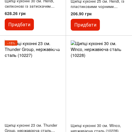
Щипці кухонні 30 см. Hendi,
Щипці кухонні 25 см. Hendi, із
силіконові із затискачем
пластиковими чорними
чорні (171318)
ручками (171752)
628.26 грн
206.90 грн
Придбати
Придбати
−15%
Щипці кухонні 23 см. Thunder
Щипці кухонні 30 см. Winco,
Group, нержавіюча сталь
нержавіюча сталь (10228)