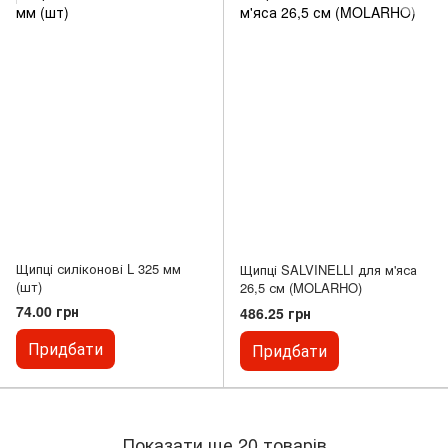
Щипці силіконові L 325 мм
Щипці SALVINELLI для м'яса
(шт)
26,5 см (MOLARHO)
74.00 грн
486.25 грн
Придбати
Придбати
Показати ще 20 товарів