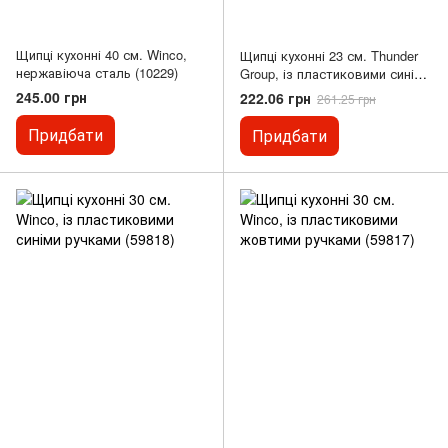
Щипці кухонні 40 см. Winco,
Щипці кухонні 23 см. Thunder
нержавіюча сталь (10229)
Group, із пластиковими синіми
або зеленими ручками (10230)
245.00 грн
222.06 грн
261.25 грн
Придбати
Придбати