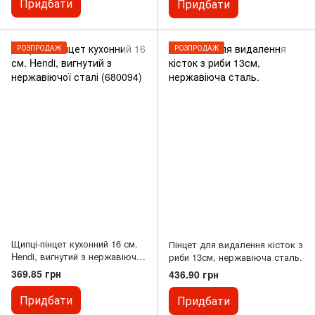
Придбати
Придбати
РОЗПРОДАЖ
РОЗПРОДАЖ
Щипці-пінцет кухонний 16 см.
Пінцет для видалення кісток з
Hendi, вигнутий з нержавіючої
риби 13см, нержавіюча сталь.
сталі (680094)
369.85 грн
436.90 грн
Придбати
Придбати