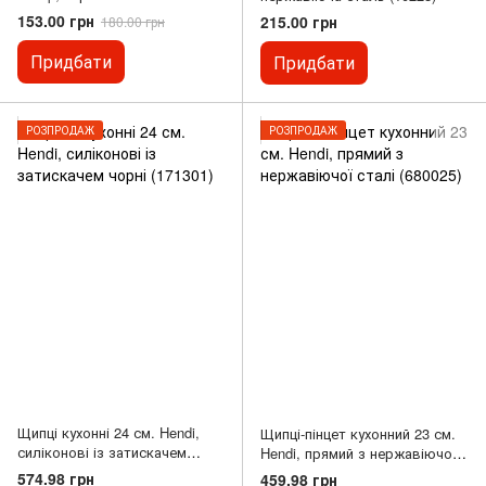
(10227)
153.00 грн
215.00 грн
180.00 грн
Придбати
Придбати
РОЗПРОДАЖ
РОЗПРОДАЖ
Щипці кухонні 24 см. Hendi,
Щипці-пінцет кухонний 23 см.
силіконові із затискачем
Hendi, прямий з нержавіючої
чорні (171301)
сталі (680025)
574.98 грн
459.98 грн