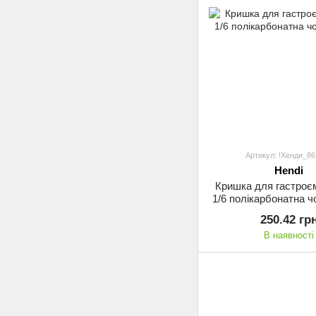
Артикул: !Хенди_8
Hendi
Кришка для гастроє
1/6 полікарбонатна ч
250.42 гр
В наявності