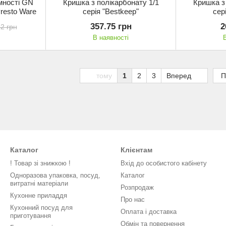
мності GN
Кришка з полікарбонату 1/1
Кришка з
Presto Ware
серія "Bestkeep"
сер
357.75 грн
2
2 грн
В наявності
тому
1
2
3
Вперед
П
Каталог
Клієнтам
! Товар зі знижкою !
Вхід до особистого кабінету
Одноразова упаковка, посуд,
Каталог
витратні матеріали
Розпродаж
Кухонне приладдя
Про нас
Кухонний посуд для
Оплата і доставка
приготування
Обмін та повернення