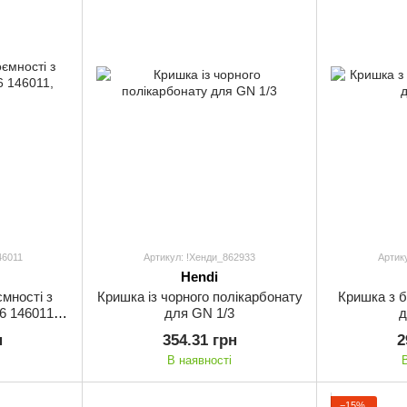
46011
Артикул: !Хенди_862933
Артик
Hendi
мності з
Кришка із чорного полікарбонату
Кришка з б
6 146011,
для GN 1/3
д
н
354.31 грн
2
В наявності
−15%