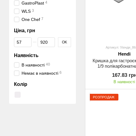
4
GastroPlast
3
WLS
7
One Chef
Ціна, грн
Від Ціна, грн
До Ціна, грн
OK
Артикул: !Хенди_8
Hendi
Наявність
Кришка для гастроє
40
В наявності
1/9 полікарбонатн
6
Немає в наявності
167.83 гр
В наявності
Колір
РОЗПРОДАЖ