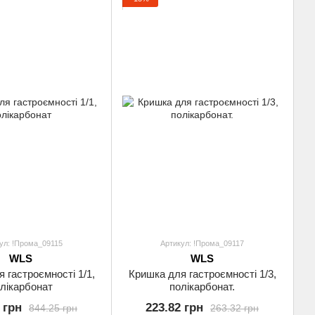
ул: !Прома_09115
Артикул: !Прома_09117
WLS
WLS
 гастроємності 1/1,
Кришка для гастроємності 1/3,
лікарбонат
полікарбонат.
 грн
223.82 грн
844.25 грн
263.32 грн