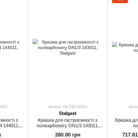
44011
Артикул: !АК_530-143011
Артик
Stalgast
мності з
Кришка для гастроємності з
Кришка для
4 144011,
полікарбонату GN1/3 143011,
по
Stalgast
н
260.00 грн
717.61