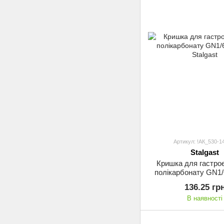
Артикул: !АК_530-1
Stalgast
Кришка для гастроє
полікарбонату GN1/
Stalgast
136.25 гр
В наявності