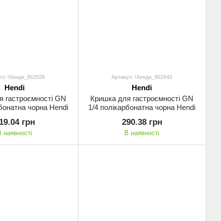
ул: !Хенди_862926
Артикул: !Хенди_862940
Hendi
Hendi
я гастроємності GN
Кришка для гастроємності GN
рбонатна чорна Hendi
1/4 полікарбонатна чорна Hendi
19.04 грн
290.38 грн
В наявності
В наявності