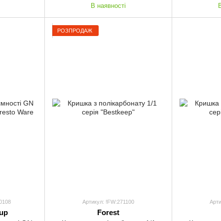
В наявності
РОЗПРОДАЖ
0108
Артикул: !FW:271100
Арти
up
Forest