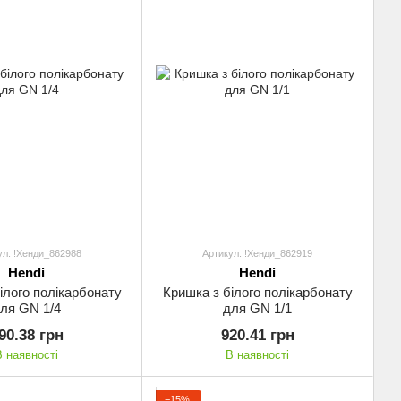
ул: !Хенди_862988
Артикул: !Хенди_862919
Hendi
Hendi
ілого полікарбонату
Кришка з білого полікарбонату
ля GN 1/4
для GN 1/1
90.38 грн
920.41 грн
В наявності
В наявності
−15%