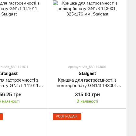
л: !АК_530-141011
Артикул: !АК_530-143001
Stalgast
Stalgast
я гастроємності з
Кришка для гастроємності з
нату GN1/1 141011,
полікарбонату GN1/3 143001,
Stalgast
325х176 мм, Stalgast
56.25 грн
315.00 грн
В наявності
В наявності
РОЗПРОДАЖ