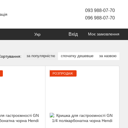
093 988-07-70
ація
096 988-07-70
Вхід
Моє замовлення
Укр
за популярністю
спочатку дешевше
за назвою
Сортування:
РОЗПРОДАЖ