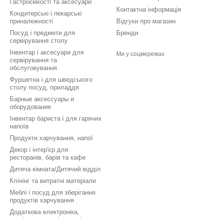
Гастроємкості та аксесуари
Контактна інформація
Кондитерські і пекарські
приналежності
Відгуки про магазин
Посуд і предмети для
Бренди
сервірування столу
Інвентар і аксесуари для
Ми у соцмережах
сервірування та
обслуговування
Фуршетна і для шведського
столу посуд, приладдя
Барные аксессуары и
оборудование
Інвентар бариста і для гарячих
напоїв
Продукти харчування, напої
Декор і інтер'єр для
ресторанів, барів та кафе
Дитяча кімната/Дитячий відділ
Клінінг та витратні матеріали
Меблі і посуд для зберігання
продуктів харчування
Додаткова електроніка,