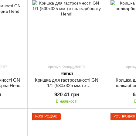
62957
Артикул: !Хенди_864104
Артику
Hendi
мності GN
Кришка для гастроємності GN
Кришка дл
орна Hendi
1/1 (530x325 мм.) з
полікарбо
полікарбонату Hendi
н
920.41 грн
6
В наявності
РОЗПРОДАЖ
РОЗПРОДАЖ