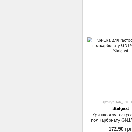
Артикул: !АК_530-1
Stalgast
Кришка для гастроє
полікарбонату GN1/
Stalgast
172.50 гр