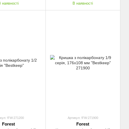
В наявності
В наявності
кул: !FW:271200
Артикул: !FW:271900
Forest
Forest