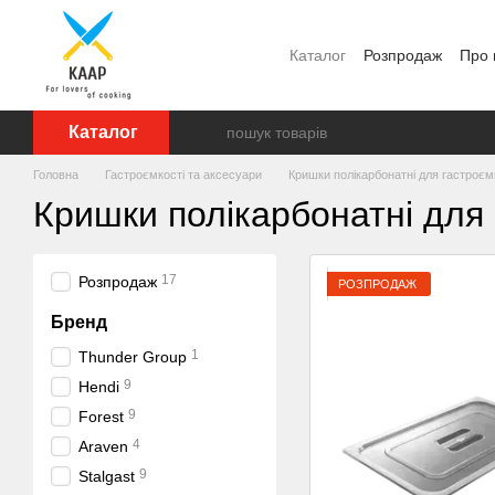
Перейти до основного контенту
Каталог
Розпродаж
Про 
Відгуки про магазин
Бр
Каталог
Головна
Гастроємкості та аксесуари
Кришки полікарбонатні для гастроєм
Кришки полікарбонатні для
17
Розпродаж
РОЗПРОДАЖ
Бренд
1
Thunder Group
9
Hendi
9
Forest
4
Araven
9
Stalgast