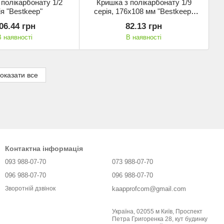
 полікарбонату 1/2
Кришка з полікарбонату 1/9
ія "Bestkeep"
серія, 176х108 мм "Bestkeep"
271900
06.44 грн
82.13 грн
В наявності
В наявності
оказати все
Контактна інформація
093 988-07-70
073 988-07-70
096 988-07-70
096 988-07-70
kaapprofcom@gmail.com
Зворотній дзвінок
Україна, 02055 м Київ, Проспект
Петра Григоренка 28, кут будинку