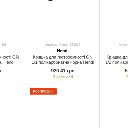
64166
Артикул: !Хенди_862902
Артик
Hendi
мності GN
Кришка для гастроємності GN
Кришка дл
а, Hendi
1/1 полікарбонатна чорна Hendi
1/2 поліка
н
920.41 грн
5
В наявності
РОЗПРОДАЖ