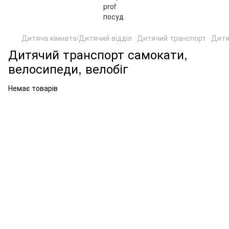
Дитяча кімната/Дитячий відділ
Дитячий транспорт
Дитя
Дитячий транспорт самокати,
велосипеди, велобіг
Немає товарів