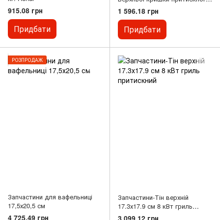
гриля.
915.08 грн
1 596.18 грн
Придбати
Придбати
РОЗПРОДАЖ
Запчастини для вафельниці
Запчастини-Тін верхній
17,5х20,5 см
17.3х17.9 см 8 кВт гриль
притискний
4 725.49 грн
3 099.12 грн