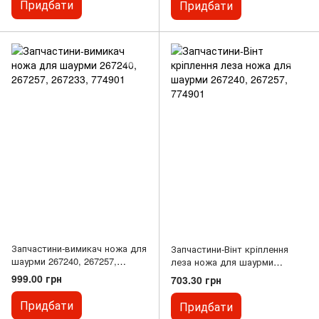
Придбати
Придбати
Запчастини-вимикач ножа для
Запчастини-Вінт кріплення
шаурми 267240, 267257,
леза ножа для шаурми
267233, 774901
267240, 267257, 774901
999.00 грн
703.30 грн
Придбати
Придбати