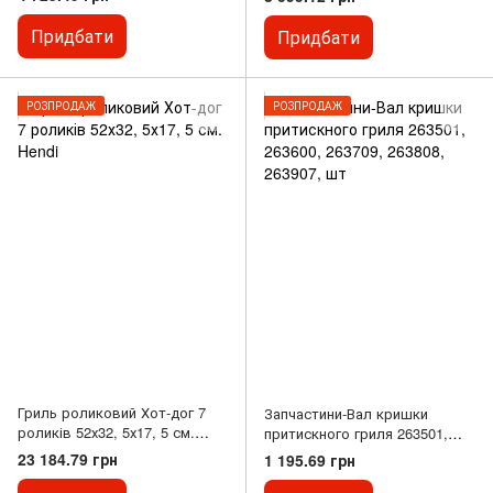
Придбати
Придбати
РОЗПРОДАЖ
РОЗПРОДАЖ
Гриль роликовий Хот-дог 7
Запчастини-Вал кришки
роликів 52х32, 5х17, 5 см.
притискного гриля 263501,
Hendi
263600, 263709, 263808,
23 184.79 грн
1 195.69 грн
263907, шт