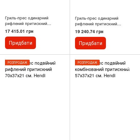
Гриль-прес одинарний
Гриль-прес одинарний
рифлений притискний
рифлений притискний
29х37х21 см. Hendi
45х30х22 см. Hendi
17 415.01 грн
19 240.74 грн
Придбати
Придбати
РОЗПРОДАЖ
РОЗПРОДАЖ