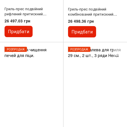
Гриль-прес подвійний
Гриль-прес подвійний
рифлений притискний
комбінований притискний
70х37х21 см. Hendi
57х37х21 см. Hendi
26 497.03 грн
26 498.36 грн
Придбати
Придбати
РОЗПРОДАЖ
РОЗПРОДАЖ