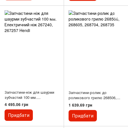
Запчастини-ніж для шаурми
Запчастини-ролик до
зубчастий 100 мм.
роликового грилю 268506,
Електричний ніж 267240,
268605, 268704, 268735
4 495.06 грн
1 639.69 грн
267257 Hendi
Придбати
Придбати