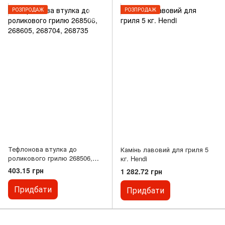
РОЗПРОДАЖ
РОЗПРОДАЖ
Тефлонова втулка до
Камінь лавовий для гриля 5
роликового грилю 268506,
кг. Hendi
268605, 268704, 268735
403.15 грн
1 282.72 грн
Придбати
Придбати