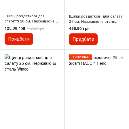
Щипці роздаткові для
Щипці роздаткові для салату
спагетті 20 см. Нержавіюча
21 см. Нержавіюча сталь
сталь Winco
Hendi
125.38 грн
436.90 грн
147.50 грн
Придбати
Придбати
РОЗПРОДАЖ