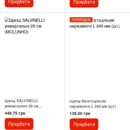
Придбати
Придбати
РОЗПРОДАЖ
Щипці SALVINELLI
Щипці багатоцільові
універсальні 29 см
нержавіючі L 240 мм (шт)
(MOLUNHO)
448.75 грн
138.00 грн
Придбати
Придбати