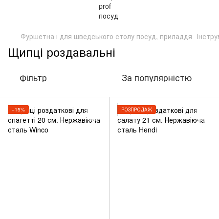
Фуршетна і для шведського столу посуд, приладдя
Інстр
Щипці роздавальні
Фільтр
За популярністю
−15%
РОЗПРОДАЖ