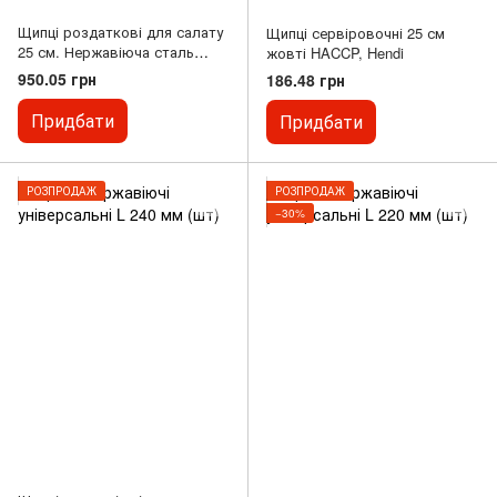
Щипці роздаткові для салату
Щипці сервіровочні 25 см
25 см. Нержавіюча сталь
жовті HACCP, Hendi
Winco
950.05 грн
186.48 грн
Придбати
Придбати
РОЗПРОДАЖ
РОЗПРОДАЖ
−30%