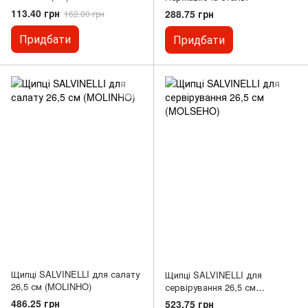
113.40 грн
288.75 грн
162.00 грн
Придбати
Придбати
Щипці SALVINELLI для салату
Щипці SALVINELLI для
26,5 см (MOLINHO)
сервірування 26,5 см
(MOLSEHO)
486.25 грн
523.75 грн