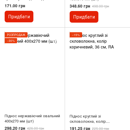
столових приладів 230х80х23
171.00 грн
348.60 грн
498.00 грн
мм.
Придбати
Придбати
РОЗПРОДАЖ
−15%
−30%
Піднос нержавіючий овальний
Піднос круглий зі
400х270 мм (шт)
скловолокна, колір
коричневий, 36 см, RA
298.20 грн
191.25 грн
426.00 грн
225.00 грн