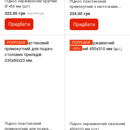
Піднос нержавіючий круглий
Піднос пластиковий
Ø 450 мм (шт)
прямокутний з квіточками
325х230х25 мм (шт)
322.00 грн
234.00 грн
460.00 грн
Придбати
Придбати
РОЗПРОДАЖ
РОЗПРОДАЖ
−30%
Піднос пластиковий
Піднос нержавіючий овальний
прямокутний для подачі
450х310 мм (шт)