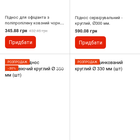
Піднос для офіціанта з
Піднос сервірувальний -
поліпропілену ковзний чорний
круглий, Ø300 мм.
41 см. круглий Hendi
345.88 грн
590.08 грн
432.46 грн
Придбати
Придбати
РОЗПРОДАЖ
РОЗПРОДАЖ
−30%