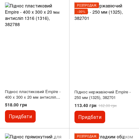
РОЗПРОДАЖ
−30%
Піднос пластиковий Empire -
Піднос нержавіючий Empire -
400 x 300 x 20 мм антисліп
250 мм (1325), 382701
1316 (1316), 382788
518.00 грн
113.40 грн
162.00 грн
Придбати
Придбати
РОЗПРОДАЖ