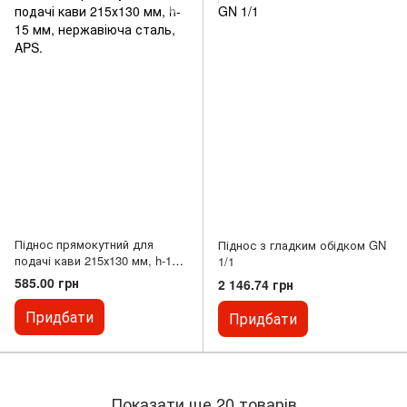
Піднос прямокутний для
Піднос з гладким обідком GN
подачі кави 215х130 мм, h-15
1/1
мм, нержавіюча сталь, APS.
585.00 грн
2 146.74 грн
Придбати
Придбати
Показати ще 20 товарів