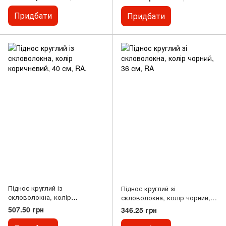
Придбати
Придбати
Піднос круглий із
Піднос круглий зі
скловолокна, колір
скловолокна, колір чорний,
коричневий, 40 см, RA.
36 см, RA
507.50 грн
346.25 грн