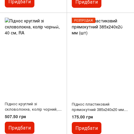
Придбати
Придбати
РОЗПРОДАЖ
Піднос круглий зі
Піднос пластиковий
скловолокна, колір чорний,
прямокутний 385х240х20 мм
40 см, RA
(шт)
507.50 грн
175.00 грн
Придбати
Придбати