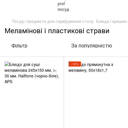
Посуд і предмети для сервірування столу
Блюда і кришки
Меламінові і пластикові страви
Фільтр
За популярністю
−15%