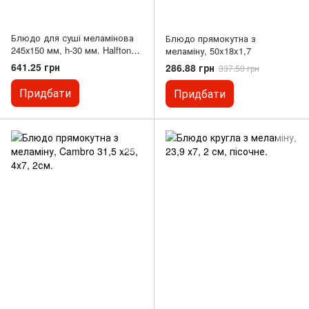
Блюдо для суші меламінова
Блюдо прямокутна з
245х150 мм, h-30 мм. Halftone
меламіну, 50x18x1,7
(чорно-біле), APS
641.25 грн
286.88 грн
337.50 грн
Придбати
Придбати