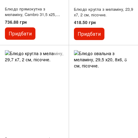
Блюдо прямокутна з
Блюдо кругла з меламіну, 23,9
меламіну, Cambro 31,5 х25,
х7, 2 см, пісочне.
4х7, 2см.
736.88 грн
418.50 грн
Придбати
Придбати