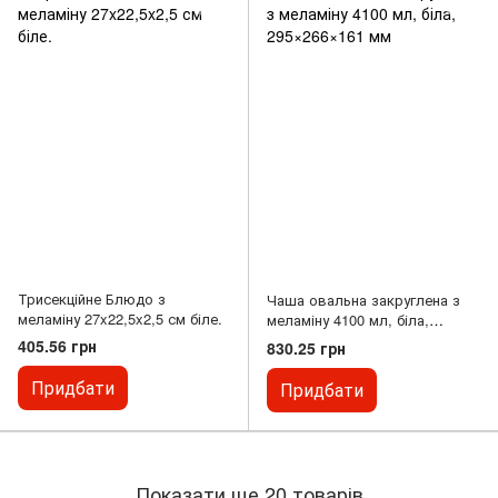
Трисекційне Блюдо з
Чаша овальна закруглена з
меламіну 27x22,5x2,5 см біле.
меламіну 4100 мл, біла,
295×266×161 мм
405.56 грн
830.25 грн
Придбати
Придбати
Показати ще 20 товарів