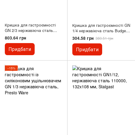
Кришка для гастроємності
Кришка для гастроємності GN
GN 2/3 нержавіюча сталь
1/4 нержавіюча сталь Budget
Budget Line, Hendi
Line, Hendi
803.64 грн
304.58 грн
380.51 грн
Придбати
Придбати
−15%