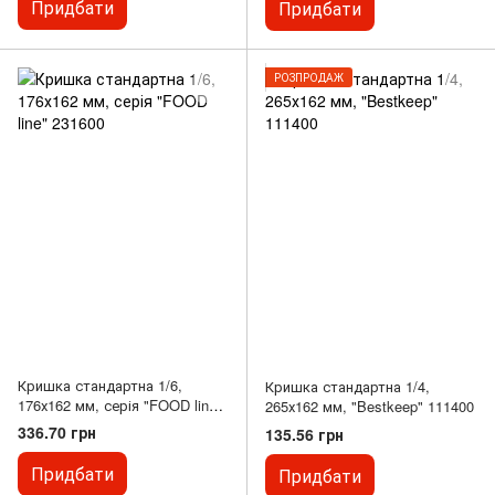
Придбати
Придбати
РОЗПРОДАЖ
Кришка стандартна 1/6,
Кришка стандартна 1/4,
176х162 мм, серія "FOOD line"
265х162 мм, "Bestkeep" 111400
231600
336.70 грн
135.56 грн
Придбати
Придбати