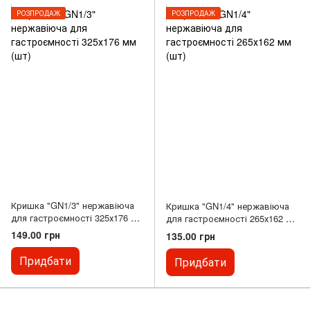
РОЗПРОДАЖ
РОЗПРОДАЖ
Кришка "GN1/3" нержавіюча
Кришка "GN1/4" нержавіюча
для гастроємності 325х176 мм
для гастроємності 265х162 мм
(шт)
(шт)
149.00 грн
135.00 грн
Придбати
Придбати