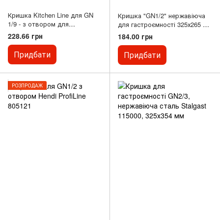
Кришка Kitchen Line для GN
Кришка "GN1/2" нержавіюча
1/9 - з отвором для
для гастроємності 325х265 мм
половника
(шт)
228.66 грн
184.00 грн
Придбати
Придбати
РОЗПРОДАЖ