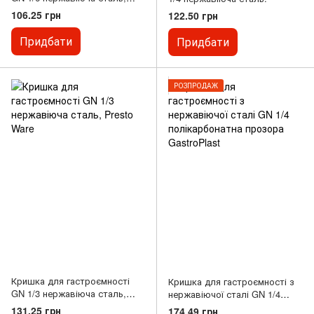
Presto Ware
106.25 грн
122.50 грн
Придбати
Придбати
РОЗПРОДАЖ
Кришка для гастроємності
Кришка для гастроємності з
GN 1/3 нержавіюча сталь,
нержавіючої сталі GN 1/4
Presto Ware
полікарбонатна прозора
131.25 грн
174.49 грн