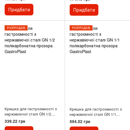
GastroPlast
Придбати
Придбати
РОЗПРОДАЖ
РОЗПРОДАЖ
Кришка для гастроємності з
Кришка для гастроємності з
нержавіючої сталі GN 1/2
нержавіючої сталі GN 1/1
полікарбонатна прозора
полікарбонатна прозора
339.22 грн
594.52 грн
GastroPlast
GastroPlast