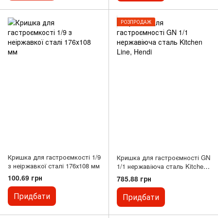
РОЗПРОДАЖ
Кришка для гастроємкості 1/9
Кришка для гастроємності GN
з неіржавкої сталі 176х108 мм
1/1 нержавіюча сталь Kitchen
Line, Hendi
100.69 грн
785.88 грн
Придбати
Придбати