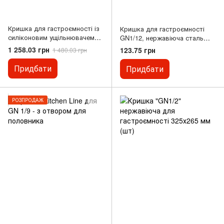
Кришка для гастроємності із
Кришка для гастроємності
силіконовим ущільнювачем
GN1/12, нержавіюча сталь
GN 1/3 нержавіюча сталь,
110000, 132x108 мм, Stalgast
1 258.03 грн
123.75 грн
1 480.03 грн
Presto Ware
Придбати
Придбати
РОЗПРОДАЖ