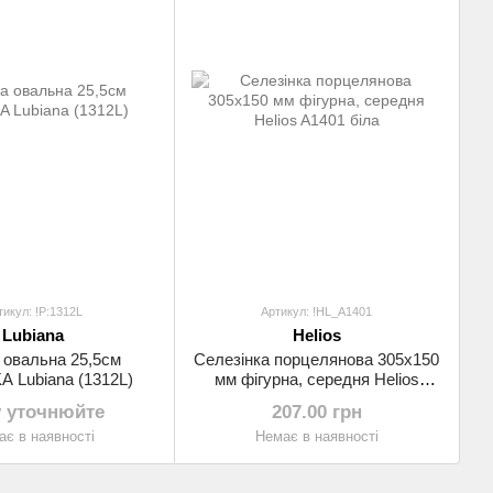
тикул: !P:1312L
Артикул: !HL_A1401
Lubiana
Helios
 овальна 25,5см
Селезінка порцелянова 305х150
 Lubiana (1312L)
мм фігурна, середня Helios
A1401 біла
у уточнюйте
207.00 грн
є в наявності
Немає в наявності