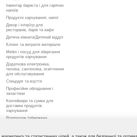
Інвентар бариста і для гарячих
напоїв
Продукти харчування, напої
Декор і інтер'єр для
ресторанів, барів та кафе
Дитяча кімната/Дитячий відділ
Клінінг та витратні матеріали
Меблі і посуд для зберігання
продуктів харчування
Додаткова електроніка,
техніка, сантехніка, освітлення
для обслуговування
Спецодяг та взуття
Професійне обладнання і
зачастини
Контейнери та сумки для
доставки продуктів
харчування
Розпродаж (обмежена
кількість)
Дополнительный раздел
 маркетингу та статистичних цілей, а також для безпечної та опти