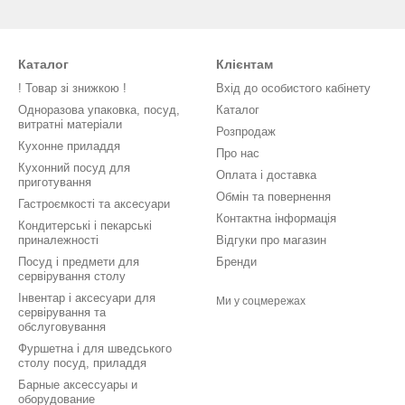
Каталог
Клієнтам
! Товар зі знижкою !
Вхід до особистого кабінету
Одноразова упаковка, посуд,
Каталог
витратні матеріали
Розпродаж
Кухонне приладдя
Про нас
Кухонний посуд для
Оплата і доставка
приготування
Обмін та повернення
Гастроємкості та аксесуари
Контактна інформація
Кондитерські і пекарські
приналежності
Відгуки про магазин
Посуд і предмети для
Бренди
сервірування столу
Інвентар і аксесуари для
Ми у соцмережах
сервірування та
обслуговування
Фуршетна і для шведського
столу посуд, приладдя
Барные аксессуары и
оборудование