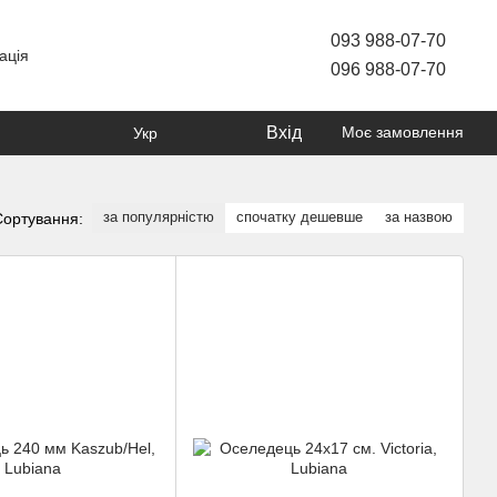
093 988-07-70
ація
096 988-07-70
Вхід
Моє замовлення
Укр
за популярністю
спочатку дешевше
за назвою
Сортування: