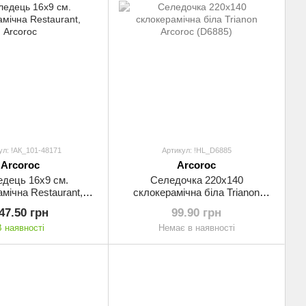
ул: !АК_101-48171
Артикул: !HL_D6885
Arcoroc
Arcoroc
дець 16х9 см.
Селедочка 220х140
мічна Restaurant,
склокерамічна біла Trianon
Arcoroc
Arcoroc (D6885)
47.50 грн
99.90 грн
В наявності
Немає в наявності