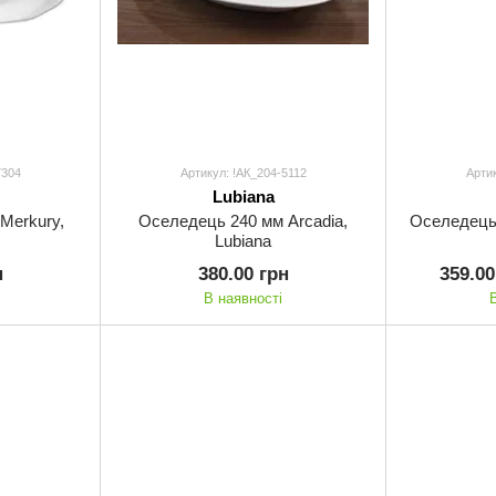
7304
Артикул: !АК_204-5112
Артик
Lubiana
Merkury,
Оселедець 240 мм Arcadia,
Оселедець 
Lubiana
н
380.00 грн
359.00
В наявності