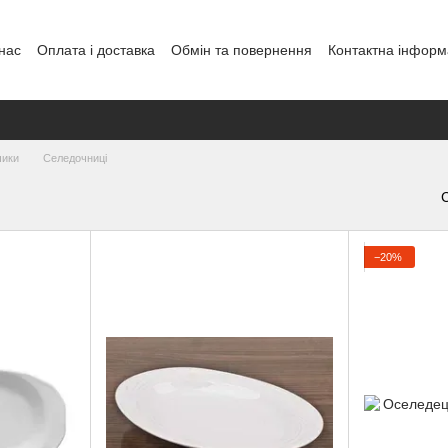
нас
Оплата і доставка
Обмін та повернення
Контактна інформ
енди
чики
Селедочниці
−20%