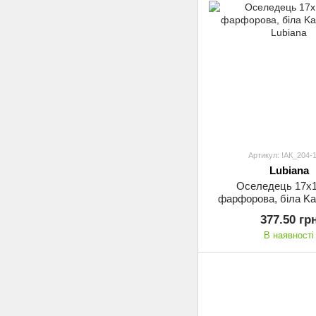
Артикул: !АК_204-
Lubiana
Оселедець 17х1
фарфорова, біла Ka
Lubiana
377.50 гр
В наявності