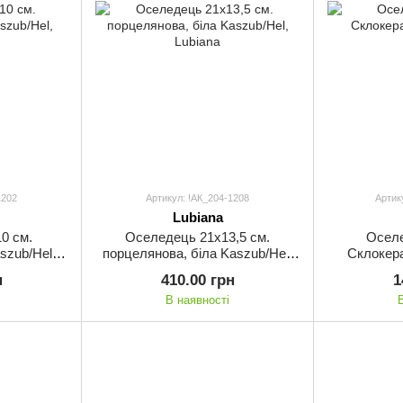
1202
Артикул: !АК_204-1208
Артик
Lubiana
0 см.
Оселедець 21х13,5 см.
Оселе
szub/Hel,
порцелянова, біла Kaszub/Hel,
Склокера
Lubiana
н
410.00 грн
1
В наявності