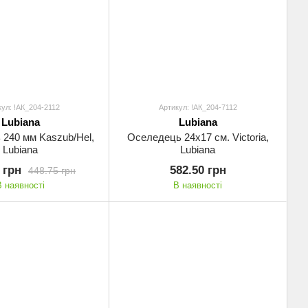
ул: !АК_204-2112
Артикул: !АК_204-7112
Lubiana
Lubiana
240 мм Kaszub/Hel,
Оселедець 24х17 см. Victoria,
Lubiana
Lubiana
 грн
582.50 грн
448.75 грн
В наявності
В наявності