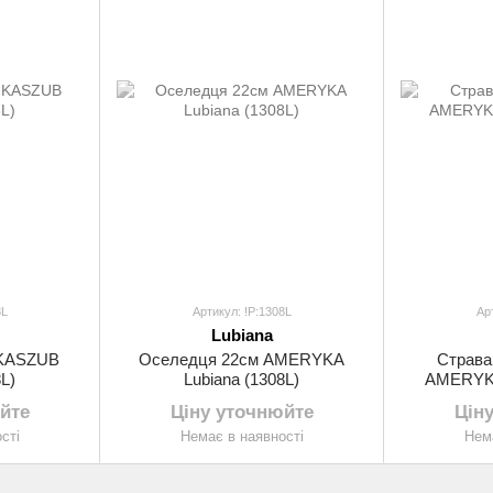
8L
Артикул: !P:1308L
Ар
Lubiana
 KASZUB
Оселедця 22см AMERYKA
Страва
L)
Lubiana (1308L)
AMERYKA
йте
Ціну уточнюйте
Цін
сті
Немає в наявності
Нема