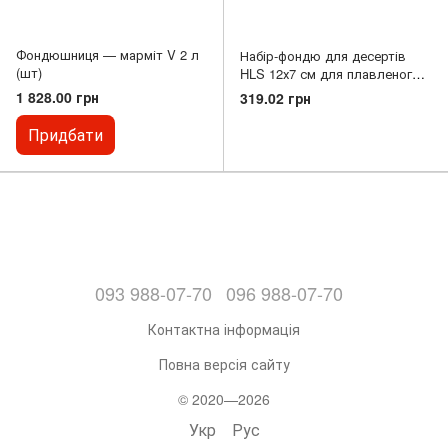
Фондюшниця — марміт V 2 л
Набір-фондю для десертів
(шт)
HLS 12х7 см для плавленого
шоколаду.
1 828.00 грн
319.02 грн
Придбати
093 988-07-70
096 988-07-70
Контактна інформація
Повна версія сайту
© 2020—2026
Укр
Рус