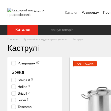
Перейти до основного контенту
Каталог
Розпродаж
Про 
Відгуки про магазин
Бр
Каталог
Головна
Кухонний посуд для приготування
Каструлі
Каструлі
67
Розпродаж
РОЗПРОДАЖ
Бренд
5
Stalgast
3
Helios
2
Brizoll
7
Биол
3
Tescoma