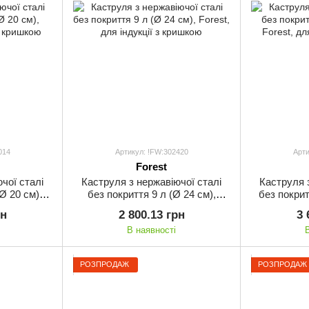
014
Артикул: !FW:302420
Арти
Forest
чої сталі
Каструля з нержавіючої сталі
Каструля 
Ø 20 см),
без покриття 9 л (Ø 24 см),
без покрит
 з кришкою
Forest, для індукції з кришкою
Forest, дл
рн
2 800.13 грн
3 
В наявності
РОЗПРОДАЖ
РОЗПРОДАЖ