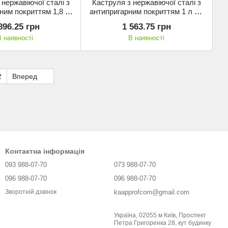
 нержавіючої сталі з
Каструля з нержавіючої сталі з
ним покриттям 1,8 л
антипригарним покриттям 1 л (Ø
Korkmaz, для індукції
14 см), Korkmaz, для індукції з
896.25 грн
1 563.75 грн
з кришкою
кришкою
В наявності
В наявності
2
Вперед
Контактна інформація
093 988-07-70
073 988-07-70
096 988-07-70
096 988-07-70
kaapprofcom@gmail.com
Зворотній дзвінок
Україна, 02055 м Київ, Проспект
Петра Григоренка 28, кут будинку