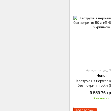
Артикул: !Хенди_8
Hendi
Каструля з нержавію
без покриття 50 л (
Hendi з криш
9 559.76 г
В наявності
РОЗПРОДАЖ