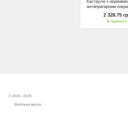
Каструля з нержавіюч
антипригарним покри
(Ø 20 см), Korkmaz, д
2 328.75 г
з кришкою
В наявності
© 2020—2026
Мобільна версія