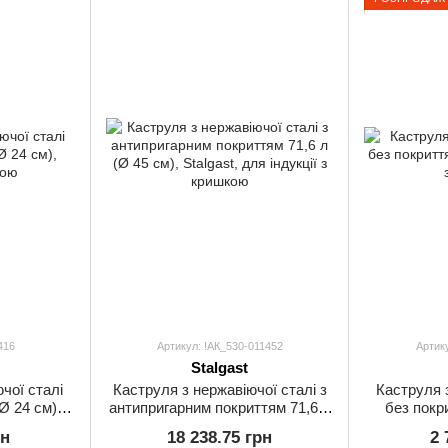
416
Артикул: !АК_530-011452
Артик
Stalgast
чої сталі
Каструля з нержавіючої сталі з
Каструля 
Ø 24 см),
антипригарним покриттям 71,6 л
без покри
кою
(Ø 45 см), Stalgast, для індукції з
Hen
рн
18 238.75 грн
2 
кришкою