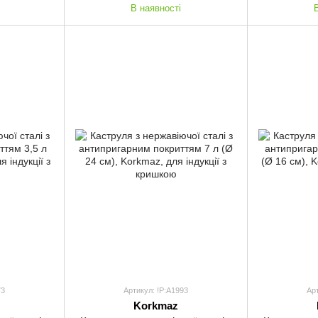
В наявності
73
Артикул: !P:A1993
Ар
Korkmaz