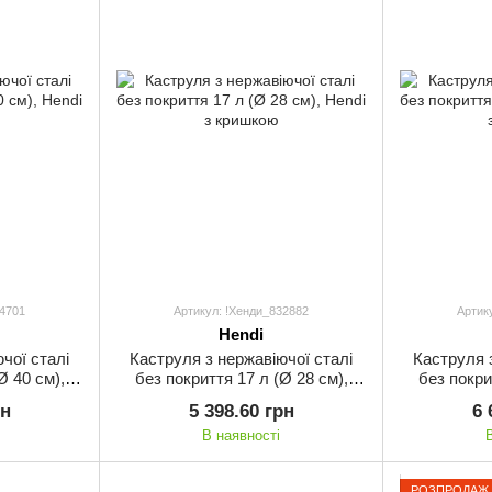
34701
Артикул: !Хенди_832882
Артик
Hendi
чої сталі
Каструля з нержавіючої сталі
Каструля 
Ø 40 см),
без покриття 17 л (Ø 28 см),
без покри
кою
Hendi з кришкою
Hen
рн
5 398.60 грн
6 
В наявності
РОЗПРОДАЖ