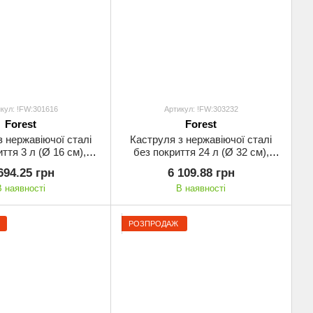
кул: !FW:301616
Артикул: !FW:303232
Forest
Forest
з нержавіючої сталі
Каструля з нержавіючої сталі
ття 3 л (Ø 16 см),
без покриття 24 л (Ø 32 см),
я індукції з кришкою
Forest, для індукції з кришкою
694.25 грн
6 109.88 грн
В наявності
В наявності
РОЗПРОДАЖ