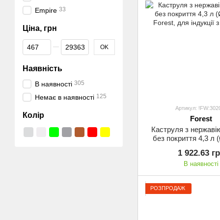
33
Empire
Ціна, грн
Від Ціна, грн
До Ціна, грн
OK
Наявність
305
В наявності
125
Немає в наявності
Артикул: !FW:302
Колір
Forest
Каструля з нержавію
без покриття 4,3 л (
Forest, для індукції
1 922.63 г
В наявності
РОЗПРОДАЖ