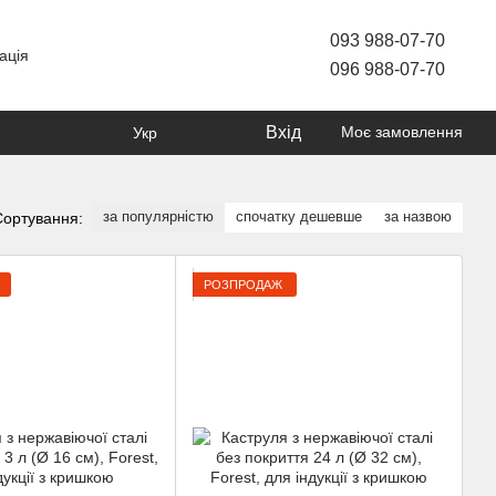
093 988-07-70
ація
096 988-07-70
Вхід
Моє замовлення
Укр
за популярністю
спочатку дешевше
за назвою
Сортування:
РОЗПРОДАЖ