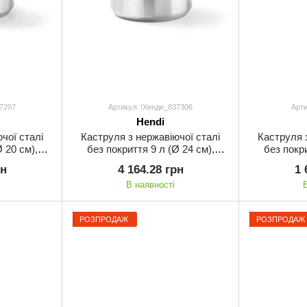
37207
Артикул: !Хенди_837306
Арти
Hendi
чої сталі
Каструля з нержавіючої сталі
Каструля 
 20 см),
без покриття 9 л (Ø 24 см),
без покри
кою
Hendi з кришкою
Forest, дл
рн
4 164.28 грн
1 
В наявності
РОЗПРОДАЖ
РОЗПРОДАЖ