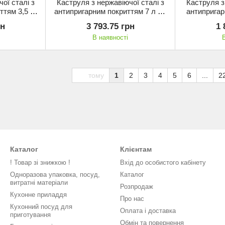
ої сталі з
Каструля з нержавіючої сталі з
Каструля з
ттям 3,5 л
антипригарним покриттям 7 л (Ø
антипригар
ля індукції
24 см), Korkmaz, для індукції з
(Ø 16 см), 
рн
3 793.75 грн
1 
кришкою
В наявності
тому
1
2
3
4
5
6
...
2
Каталог
Клієнтам
! Товар зі знижкою !
Вхід до особистого кабінету
Одноразова упаковка, посуд,
Каталог
витратні матеріали
Розпродаж
Кухонне приладдя
Про нас
Кухонний посуд для
Оплата і доставка
приготування
Обмін та повернення