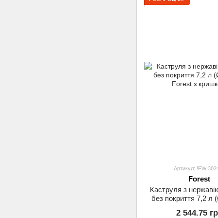
Артикул: !FW:302
Forest
Каструля з нержавію
без покриття 7,2 л (
Forest з криш
2 544.75 г