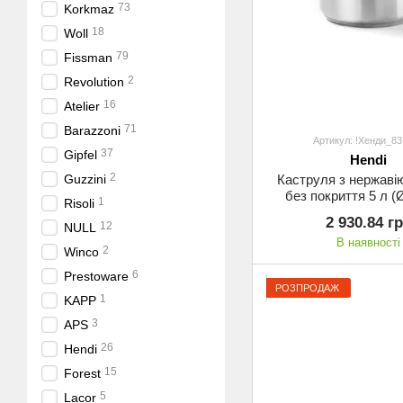
73
Korkmaz
18
Woll
79
Fissman
2
Revolution
16
Atelier
71
Barazzoni
Артикул: !Хенди_8
37
Gipfel
Hendi
2
Guzzini
Каструля з нержавію
без покриття 5 л (Ø
1
Risoli
Hendi з криш
2 930.84 г
12
NULL
В наявності
2
Winco
6
Prestoware
РОЗПРОДАЖ
1
KAPP
3
APS
26
Hendi
15
Forest
5
Lacor