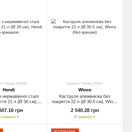
ул: !Хенди_832899
Артикул: !Прома_00967
Hendi
Winco
з нержавіючої сталі
Каструля алюмінієва без
ття 21 л (Ø 30 см),
покриття 22 л (Ø 30.5 см), Winco
di з кришкою
(без кришки)
607.16 грн
2 540.28 грн
В наявності
В наявності
РОЗПРОДАЖ