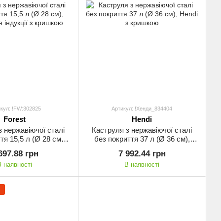
кул: !FW:302825
Артикул: !Хенди_834404
Forest
Hendi
з нержавіючої сталі
Каструля з нержавіючої сталі
тя 15,5 л (Ø 28 см),
без покриття 37 л (Ø 36 см),
я індукції з кришкою
Hendi з кришкою
697.88 грн
7 992.44 грн
В наявності
В наявності