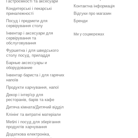
Гастроємкості та аксесуари
Контактна інформація
Кондитерські і пекарські
приналежності
Відгуки про магазин
Посуд і предмети для
Бренди
сервірування столу
Інвентар і аксесуари для
Ми у соцмережах
сервірування та
обслуговування
Фуршетна і для шведського
столу посуд, приладдя
Барные аксессуары и
оборудование
Інвентар бариста і для гарячих
напоїв
Продукти харчування, напої
Декор і інтер'єр для
ресторанів, барів та кафе
Дитяча кімната/Дитячий відділ
Клінінг та витратні матеріали
Меблі і посуд для зберігання
продуктів харчування
Додаткова електроніка,