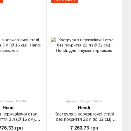
ул: !Хенди_832004
Артикул: !Хенди_834206
Hendi
Hendi
з нержавіючої сталі
Каструля з нержавіючої сталі
ття 3 л (Ø 16 см),
без покриття 22 л (Ø 32 см),
di з кришкою
Hendi, для індукції з кришкою
776.33 грн
7 260.73 грн