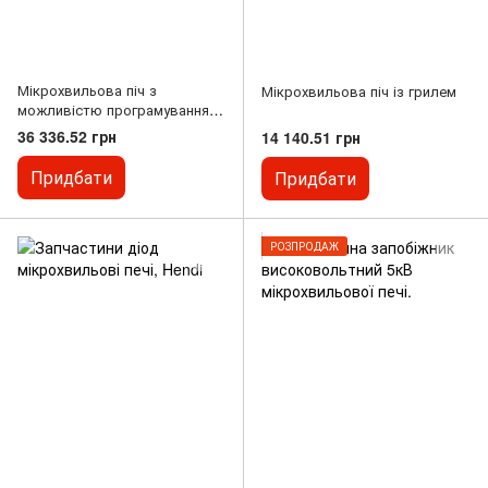
Мікрохвильова піч з
Мікрохвильова піч із грилем
можливістю програмування
10 програм 25 мл 5143х31 з
36 336.52 грн
14 140.51 грн
1000W Hendi 281444
Придбати
Придбати
РОЗПРОДАЖ