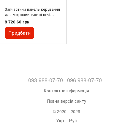
Запчастини панель керування
для мікрохвильової печі
(модель 281406 Hendi)
8 720.60 грн
Придбати
093 988-07-70
096 988-07-70
Контактна інформація
Повна версія сайту
© 2020—2026
Укр
Рус