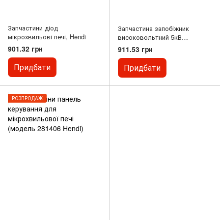
Запчастини діод
Запчастина запобіжник
мікрохвильові печі, Hendi
високовольтний 5кВ
мікрохвильової печі.
901.32 грн
911.53 грн
Придбати
Придбати
РОЗПРОДАЖ