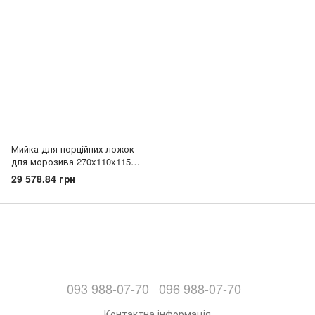
Мийка для порційних ложок
для морозива 270x110x115
мм, шт
29 578.84 грн
093 988-07-70
096 988-07-70
Контактна інформація