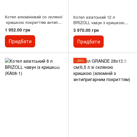
Котел алюмінієвий со скляної
Котел азіатський 12 л
кришкою покриттям антипри
BRIZOLL чавун з кришкою
гарним, чорний граніт V 8000
(KA12-1)
1 952.00 грн
3 970.00 грн
мл Ø 300 мм
Придбати
Придбати
−20%