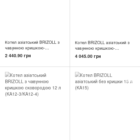
Котел азіатський BRIZOLL з
Котел BRIZOLL азіатський з
чавунною кришкою-
чавунною кришкою-
сковородою 10 л (KA10-2)
сковорідкою 12 л (KA12-3)
2 440.90 грн
4 045.00 грн