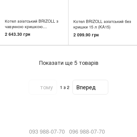
Котел азіатський BRIZOLL з
Котел BRIZOLL азіатський без
чавунною кришкою
кришки 15 л (KA15)
сковородою 12 л (KA12-
2 643.30 грн
2 099.90 грн
3/KA12-4)
Показати ще 5 товарів
тому
Вперед
1
з 2
093 988-07-70
096 988-07-70