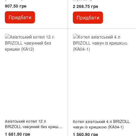
907.50 грн
2 268.75 грн
Придбати
Придбати
Азіатський котел 12 л
Котел азіатський 4 л BRIZOLL
BRIZOLL чавунний без кришки
чавун із кришкою (KA04-1)
(KA12)
1 681.90 грн
1 560.90 грн