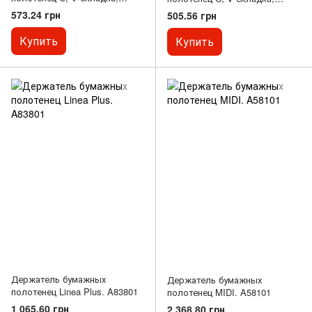
белый пластик. K4
белый пластик. K40
573.24 грн
505.56 грн
Купить
Купить
Держатель бумажных
Держатель бумажных
полотенец Linea Plus. A83801
полотенец MIDI. A58101
1 065.60 грн
2 368.80 грн