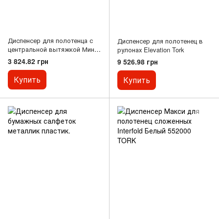
Диспенсер для полотенца с
Диспенсер для полотенец в
центральной вытяжкой Мини,
рулонах Elevation Tork
белый Elevation Tork
3 824.82 грн
9 526.98 грн
Купить
Купить