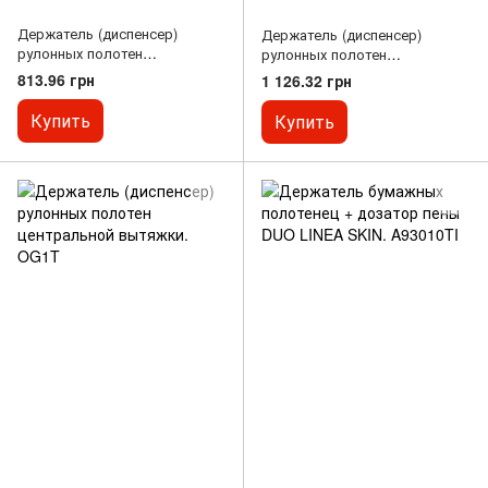
Держатель (диспенсер)
Держатель (диспенсер)
рулонных полотен
рулонных полотен
центральной вытяжки. OG1
центральной вытяжки. OG1M
813.96 грн
1 126.32 грн
Купить
Купить