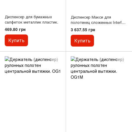
Диспенсер для бумажных
Диспенсер Макси для
салфеток металлик пластик.
полотенец сложенных Interfold
Белый 552000 TORK
469.80 грн
3 637.55 грн
Купить
Купить