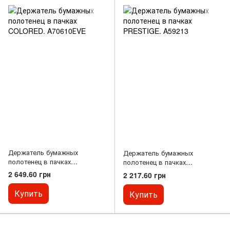
Держатель бумажных
Держатель бумажных
полотенец в пачках
полотенец в пачках
COLORED. A70610ЕVE
PRESTIGE. A59213
2 649.60 грн
2 217.60 грн
Купить
Купить