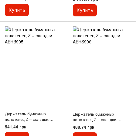
Купить
Купить
Держатель бумажных
Держатель бумажных
полотенец Z – складки.
полотенец Z – складки.
AEHB905
AEHS906
541.44 грн
488.74 грн