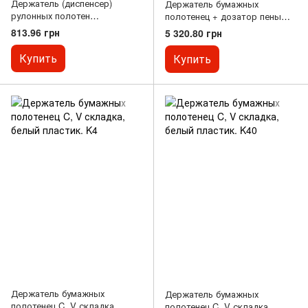
Держатель (диспенсер)
Держатель бумажных
рулонных полотен
полотенец + дозатор пены
центральной вытяжки. OG1T
DUO LINEA SKIN. A93010TI
813.96 грн
5 320.80 грн
Купить
Купить
Держатель бумажных
Держатель бумажных
полотенец C, V складка,
полотенец C, V складка,