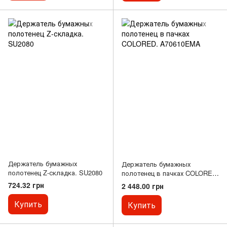
Держатель бумажных
Держатель бумажных
полотенец Z-складка. SU2080
полотенец в пачках COLORED.
A70610EMA
724.32 грн
2 448.00 грн
Купить
Купить