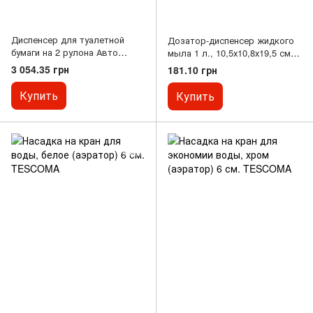
Диспенсер для туалетной
Дозатор-диспенсер жидкого
бумаги на 2 рулона Авто
мыла 1 л., 10,5х10,8х19,5 см.
шифт, белый Tork
пластиковый, белый
3 054.35 грн
181.10 грн
Купить
Купить