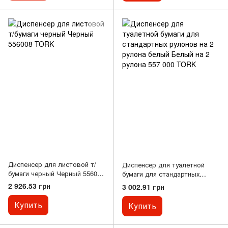
Диспенсер для листовой т/
Диспенсер для туалетной
бумаги черный Черный 556008
бумаги для стандартных
TORK
рулонов на 2 рулона белый
2 926.53 грн
3 002.91 грн
Белый на 2 рулона 557 000
TORK
Купить
Купить