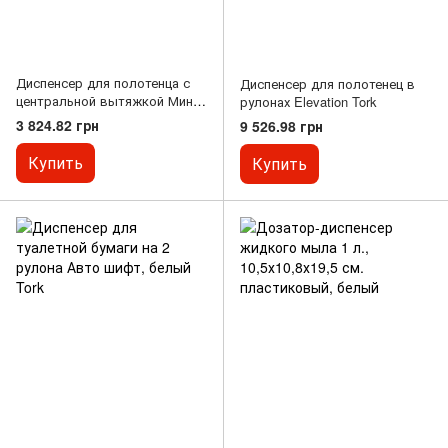
Диспенсер для полотенца с
Диспенсер для полотенец в
центральной вытяжкой Мини,
рулонах Elevation Tork
белый Elevation Tork
3 824.82 грн
9 526.98 грн
Купить
Купить