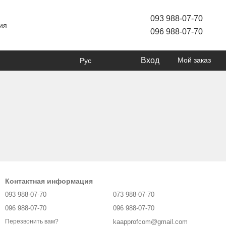
093 988-07-70
ия
096 988-07-70
Вход
Мой заказ
Рус
Контактная информация
093 988-07-70
073 988-07-70
096 988-07-70
096 988-07-70
kaapprofcom@gmail.com
Перезвонить вам?