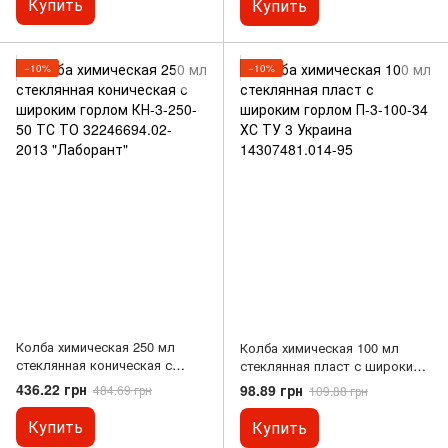
Купить
Купить
−10%
−10%
Колба химическая 250 мл
Колба химическая 100 мл
стеклянная коническая с
стеклянная пласт с широким
широким горлом КН-3-250-50
горлом П-3-100-34 ХС ТУ 3
436.22 грн
98.89 грн
484.69 грн
109.88 грн
ТС ТО 32246694.02- 2013
Украина 14307481.014-95
"Лаборант"
Купить
Купить