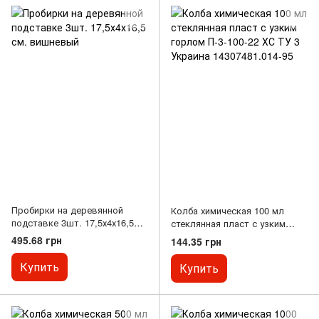
Пробирки на деревянной
Колба химическая 100 мл
подставке 3шт. 17,5х4х16,5
стеклянная пласт с узким
см. вишневый
горлом П-3-100-22 ХС ТУ 3
495.68 грн
144.35 грн
Украина 14307481.014-95
Купить
Купить