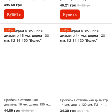
см. натуральный
П2-21-200 ХС ГОСТ 25336-82
495.68 грн
46.21 грн
51.35 грн
Купить
Купить
−10%
−10%
Пробирка стеклянная
Пробирка стеклянная диаметр
диаметр 16 мм, длина 150 мм.
14 мм, длина 120 мм. П2-14-
П2-16-150 "Волес"
120 "Волес"
44.89 грн
34.30 грн
49.88 грн
38.11 грн