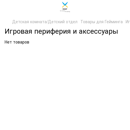
Детская комната/Детский отдел
Товары для Гейминга
И
Игровая периферия и аксессуары
Нет товаров