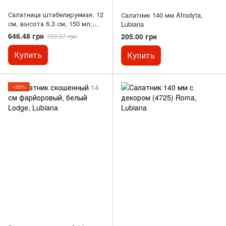
Салатница штабелируемая, 12
Салатник 140 мм Afrodyta,
см, высота 6,3 см, 150 мл,
Lubiana
Lyra, RAK
646.48 грн
205.00 грн
760.57 грн
Купить
Купить
−20%