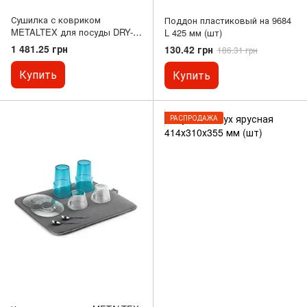
Сушилка с ковриком
Поддон пластиковый на 9684
METALTEX для посуды DRY-
L 425 мм (шт)
TEX LAVA (321680)
1 481.25 грн
130.42 грн
186.31 грн
Купить
Купить
РАСПРОДАЖА