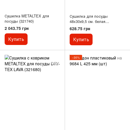
Сушилка METALTEX для
Сушилка для посуды
посуды (321740)
48x30х9,5 см. белая
GERMATEX METALTEX
2 043.75 грн
628.75 грн
Купить
Купить
−30%