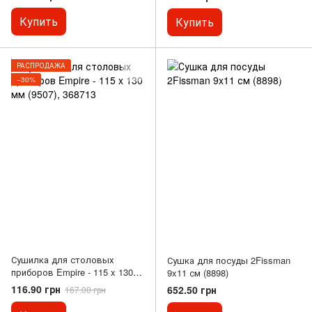
Купить
Купить
РАСПРОДАЖА
−30%
Сушилка для столовых
Сушка для посуды 2Fissman
приборов Empire - 115 x 130
9x11 см (8898)
мм (9507), 368713
116.90 грн
652.50 грн
167.00 грн