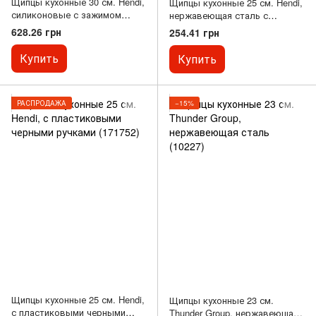
Щипцы кухонные 30 см. Hendi,
Щипцы кухонные 25 см. Hendi,
силиконовые с зажимом
нержавеющая сталь с
черные (171318)
зажимом (171707)
628.26 грн
254.41 грн
Купить
Купить
РАСПРОДАЖА
−15%
Щипцы кухонные 25 см. Hendi,
Щипцы кухонные 23 см.
с пластиковыми черными
Thunder Group, нержавеющая