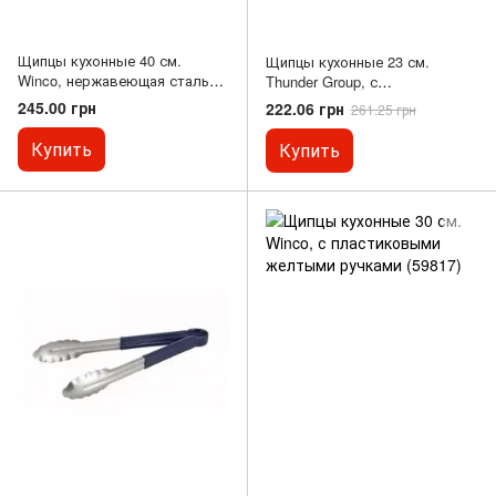
Щипцы кухонные 40 см.
Щипцы кухонные 23 см.
Winco, нержавеющая сталь
Thunder Group, с
(10229)
пластиковыми синими или
245.00 грн
222.06 грн
261.25 грн
зелеными ручками (10230)
Купить
Купить