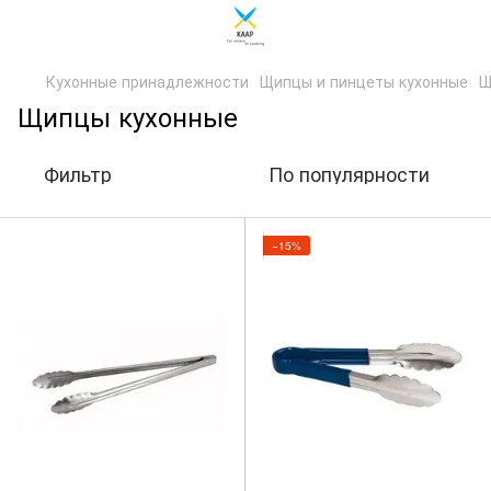
Кухонные принадлежности
Щипцы и пинцеты кухонные
Щ
Щипцы кухонные
Фильтр
По популярности
−15%