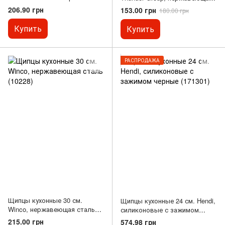
ручками (171752)
сталь (10227)
206.90 грн
153.00 грн
180.00 грн
Купить
Купить
РАСПРОДАЖА
Щипцы кухонные 30 см.
Щипцы кухонные 24 см. Hendi,
Winco, нержавеющая сталь
силиконовые с зажимом
(10228)
черные (171301)
215.00 грн
574.98 грн