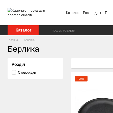
Перейти до основного контенту
Каталог
Розпродаж
Про 
Відгуки про магазин
Бр
Каталог
Головна
Берлика
Берлика
Розділ
1
Сковорідки
−20%