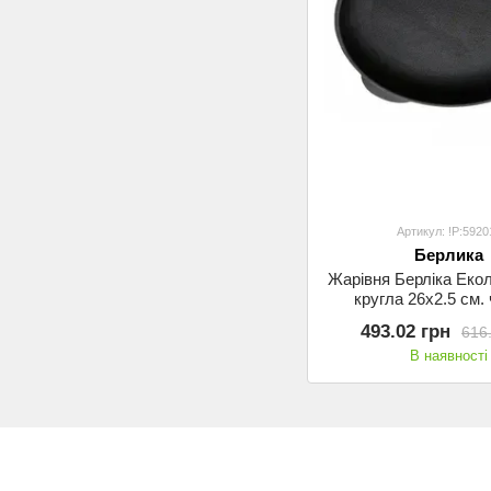
Артикул: !P:5920
Берлика
Жарівня Берліка Екол
кругла 26х2.5 см. 
ручками(5920
493.02 грн
616
В наявності