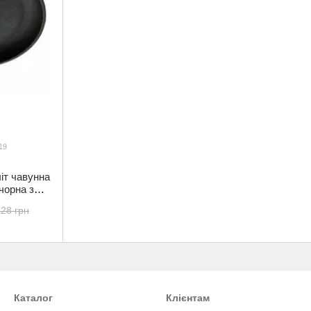
19
іт чавунна
чорна з
19)
.28 грн
Каталог
Клієнтам