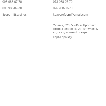
093 988-07-70
073 988-07-70
096 988-07-70
096 988-07-70
kaapprofcom@gmail.com
Зворотній дзвінок
Україна, 02055 м Київ, Проспект
Петра Григоренка 28, кут будинку
вхід на цокольний поверх
Карта проїзду