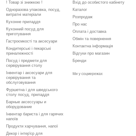
! Товар зі знижкою !
Вхід до особистого кабінету
Одноразова упаковка, посуд,
Каталог
витратні матеріали
Розпродаж
Кухонне приладдя
Про нас
Кухонний посуд для
Оплата і доставка
приготування
Обмін та повернення
Гастроємкості та аксесуари
Контактна інформація
Кондитерські і пекарські
приналежності
Відгуки про магазин
Посуд і предмети для
Бренди
сервірування столу
Інвентар і аксесуари для
Ми у соцмережах
сервірування та
обслуговування
Фуршетна і для шведського
столу посуд, приладдя
Барные аксессуары и
оборудование
Інвентар бариста і для гарячих
напоїв
Продукти харчування, напої
Декор і інтер'єр для