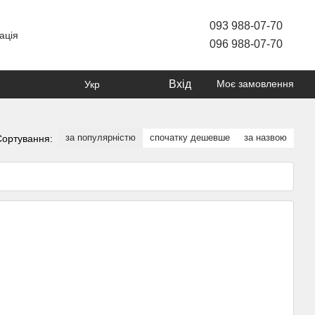
093 988-07-70
ація
096 988-07-70
Вхід
Моє замовлення
Укр
за популярністю
спочатку дешевше
за назвою
Сортування: