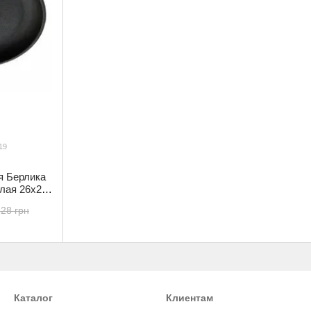
19
я Берлика
лая 26х2.5
и(592019)
.28 грн
Каталог
Клиентам