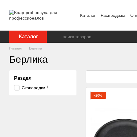
Перейти к основному контенту
Каталог
Распродажа
О 
Отзывы о магазине
Бре
Каталог
Главная
Берлика
Берлика
Раздел
1
Сковородки
−20%