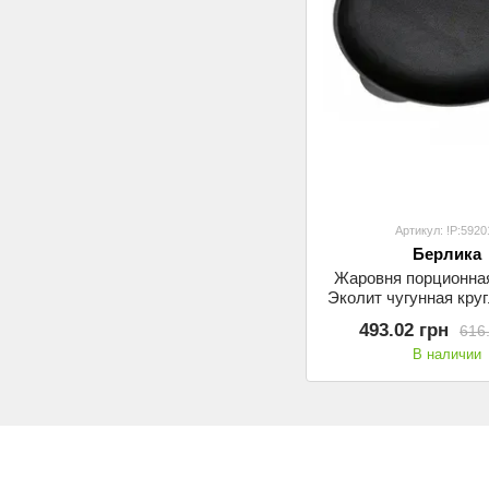
Артикул: !P:5920
Берлика
Жаровня порционна
Эколит чугунная круг
см. черная с ручкам
493.02 грн
616
В наличии