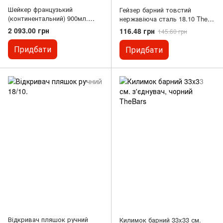
Шейкер французький
Гейзер барний товстий
(континентальний) 900мл.
нержавіюча сталь 18.10 The
нержавіюча сталь 18/10 The
Bars
2 093.00 грн
116.48 грн
145.60 грн
Bars
Придбати
Придбати
Відкривач пляшок ручний
Килимок барний 33x33 см.