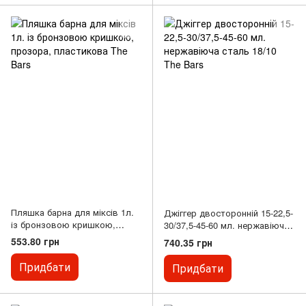
Пляшка барна для міксів 1л.
Джіггер двосторонній 15-22,5-
із бронзовою кришкою,
30/37,5-45-60 мл. нержавіюча
прозора, пластикова The Bars
сталь 18/10 The Bars
553.80 грн
740.35 грн
Придбати
Придбати