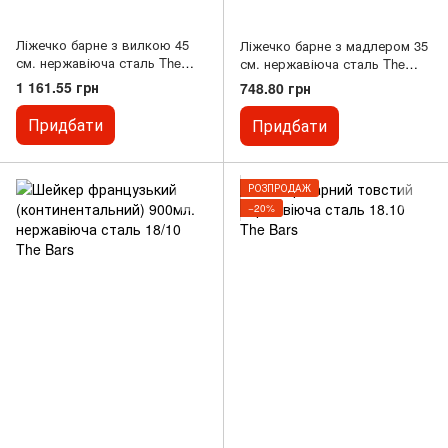
Ліжечко барне з вилкою 45
Ліжечко барне з мадлером 35
см. нержавіюча сталь The
см. нержавіюча сталь The
Bars
Bars
1 161.55 грн
748.80 грн
Придбати
Придбати
РОЗПРОДАЖ
−20%