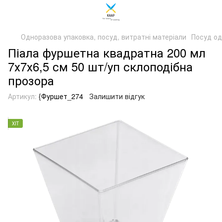
Одноразова упаковка, посуд, витратні матеріали
Посуд о
Піала фуршетна квадратна 200 мл
7х7х6,5 см 50 шт/уп склоподібна
прозора
Артикул:
{Фуршет_274
Залишити відгук
ХІТ