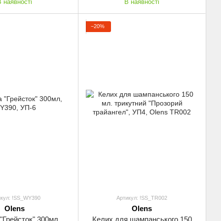
В наявності
В наявності
−20%
икул: !SS_WY390
Артикул: !SS_TR002
Olens
Olens
"Грейсток" 300мл,
Келих для шампанського 150