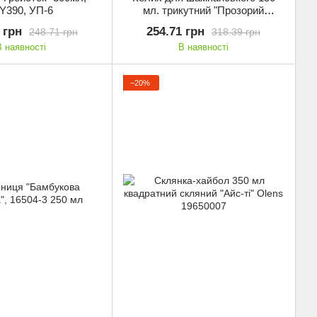
Y390, УП-6
мл. трикутний "Прозорий
трайангел", УП4, Olens TR002
 грн
254.71 грн
248.71 грн
318.39 грн
В наявності
В наявності
−20%