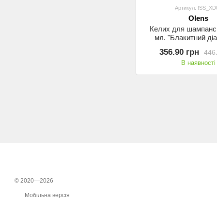
Артикул: !SS_XD
Olens
Келих для шампанс
мл. "Блакитний діа
золотим обідком Ol
356.90 грн
446
В наявності
© 2020—2026
Мобільна версія