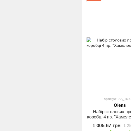
Артикул: !SS_1609
Olens
Набір столових пр
коробці 4 пр. "Хамеле
1
1 005.67 грн
1 2