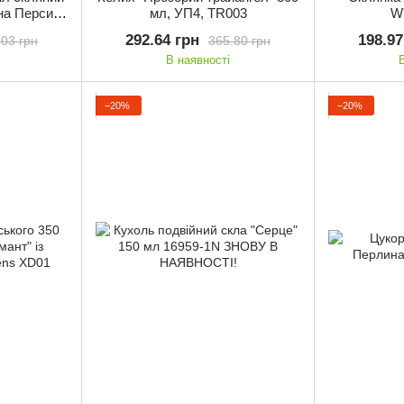
на Персия"
мл, УП4, TR003
W
001C-S
292.64 грн
198.97
.03 грн
365.80 грн
В наявності
−20%
−20%