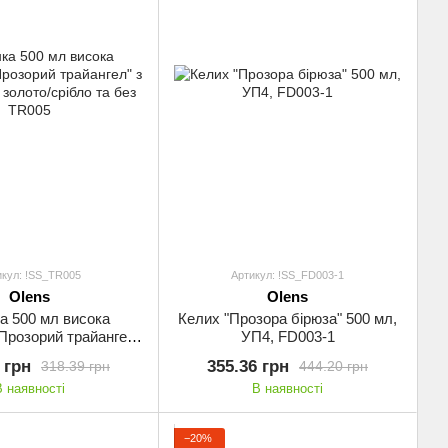
икул: !SS_TR005
Артикул: !SS_FD003-1
Olens
Olens
а 500 мл висока
Келих "Прозора бірюза" 500 мл,
Прозорий трайангел"
УП4, FD003-1
ою золото/срібло та
 грн
355.36 грн
318.39 грн
444.20 грн
без TR005
В наявності
В наявності
−20%