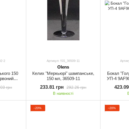
02-2
Артикул: !SS_36509-11
Артик
Olens
ького 150
Келих "Меркьюрі" шампанське,
Бокал "Гол
ервоний
150 мл, 36509-11
УП-4 9AF90
ns TR002-2
233.81 грн
423.09
.03 грн
292.26 грн
В наявності
−20%
−20%