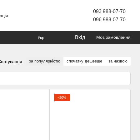
093 988-07-70
ація
096 988-07-70
Вхід
Моє замовлення
Укр
за популярністю
спочатку дешевше
за назвою
Сортування:
−20%