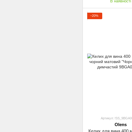
В наявності
−20%
Артикул: !SS_9BGA0
Olens
Келих для вина 400 