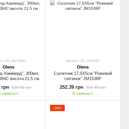
ул: !SS_9AF9084C
Артикул: !SS_JM1536P
Olens
Olens
д-Хаммерд", 300мл,
Салатник 17,5Х5см "Рожевий
84C висота 21,5 см
світанок" JM1536P
 грн
252.39 грн
528.86 грн
315.49 грн
В наявності
В наявності
−20%