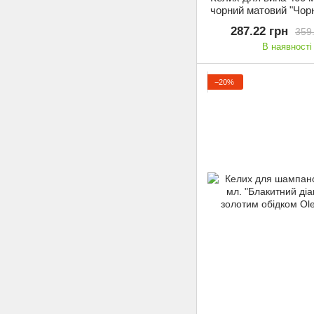
чорний матовий "Чор
димчастий 9BGA
287.22 грн
359
В наявності
−20%