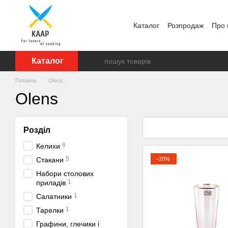
Перейти до основного контенту
Каталог
Розпродаж
Про 
Відгуки про магазин
Бр
Каталог
Головна
Olens
Olens
Розділ
8
Келихи
5
−20%
Стакани
Набори столових
1
приладів
1
Салатники
1
Тарелки
Графини, глечики і