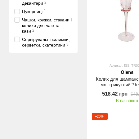
2
декантери
1
Цукорниці
Чашки, кружки, стакани і
келихи для чаю та
2
кави
Сервірувальні килимки,
3
серветки, скатертини
Артикул: !SS_TR0
Olens
Келих для шампанс
мл. трикутний "Ч
траянгел", УП4, Ole
518.42 грн
648
В наявності
−20%