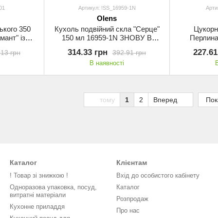
01
Артикул: !SS_16959-1N
Арти
Olens
ького 350
Кухоль подвійний скла "Серце"
Цукорн
мант" із
150 мл 16959-1N ЗНОВУ В
Перлина
ens XD01
НАЯВНОСТІ!
314.33 грн
227.61
.13 грн
392.91 грн
В наявності
тому
1
2
Вперед
Пок
Каталог
Клієнтам
! Товар зі знижкою !
Вхід до особистого кабінету
Одноразова упаковка, посуд,
Каталог
витратні матеріали
Розпродаж
Кухонне приладдя
Про нас