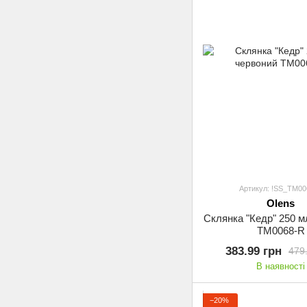
Артикул: !SS_TM00
Olens
Склянка "Кедр" 250 м
TM0068-R
383.99 грн
479
В наявності
−20%