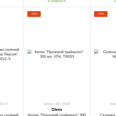
В наявності
−20%
−20%
01C-S
Артикул: !SS_TR003
Арт
Olens
мл скляний
Келих "Прозорий трайангел" 300
Склянка 