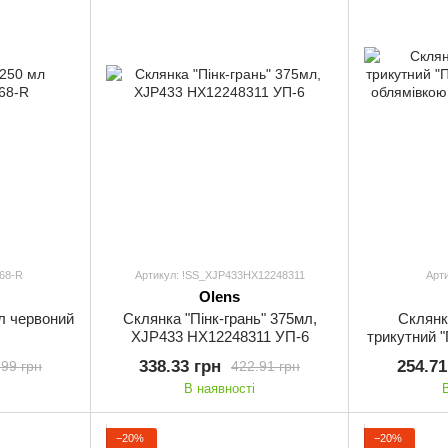
68-R
Артикул: !SS_XJP433HX12248311
Арт
Olens
л червоний
Склянка "Пінк-грань" 375мл,
Склянк
XJP433 HX12248311 УП-6
трикутний "
з облямівк
338.33 грн
254.71
.99 грн
422.91 грн
В наявності
−20%
−20%