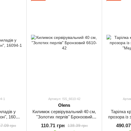
4-1
Артикул: !SS_6610-42
Артик
Olens
иладів у
Килимок сервірувальний 40 см,
Тарілка к
он", 16094-
"Золотих перлів" Бронзовий
прозора із
6610-42
"Мед
110.71 грн
490.07
57.09 грн
138.39 грн