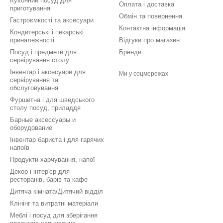
Кухонний посуд для
Оплата і доставка
приготування
Обмін та повернення
Гастроємкості та аксесуари
Контактна інформація
Кондитерські і пекарські
приналежності
Відгуки про магазин
Посуд і предмети для
Бренди
сервірування столу
Інвентар і аксесуари для
Ми у соцмережах
сервірування та
обслуговування
Фуршетна і для шведського
столу посуд, приладдя
Барные аксессуары и
оборудование
Інвентар бариста і для гарячих
напоїв
Продукти харчування, напої
Декор і інтер'єр для
ресторанів, барів та кафе
Дитяча кімната/Дитячий відділ
Клінінг та витратні матеріали
Меблі і посуд для зберігання