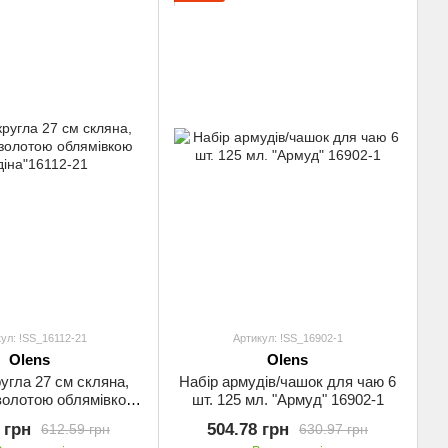
ул: !SS_16112-21
Артикул: !SS_16902-1
Olens
Olens
ругла 27 см скляна,
Набір армудів/чашок для чаю 6
 золотою облямівкою
шт. 125 мл. "Армуд" 16902-1
іна"16112-21
 грн
504.78 грн
612.59 грн
630.97 грн