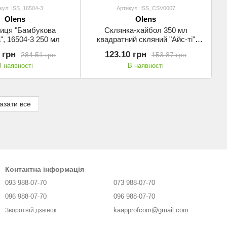
кул: !SS_16504-3
Артикул: !SS_CSV0007
Olens
Olens
иця "Бамбукова
Склянка-хайбол 350 мл
", 16504-3 250 мл
квадратний скляний "Айс-ті"
Olens 19650007
 грн
123.10 грн
284.51 грн
153.87 грн
В наявності
В наявності
азати все
Контактна інформація
093 988-07-70
073 988-07-70
096 988-07-70
096 988-07-70
kaapprofcom@gmail.com
Зворотній дзвінок