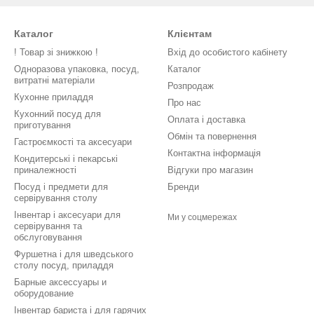
Каталог
Клієнтам
! Товар зі знижкою !
Вхід до особистого кабінету
Одноразова упаковка, посуд,
Каталог
витратні матеріали
Розпродаж
Кухонне приладдя
Про нас
Кухонний посуд для
Оплата і доставка
приготування
Обмін та повернення
Гастроємкості та аксесуари
Контактна інформація
Кондитерські і пекарські
приналежності
Відгуки про магазин
Посуд і предмети для
Бренди
сервірування столу
Інвентар і аксесуари для
Ми у соцмережах
сервірування та
обслуговування
Фуршетна і для шведського
столу посуд, приладдя
Барные аксессуары и
оборудование
Інвентар бариста і для гарячих