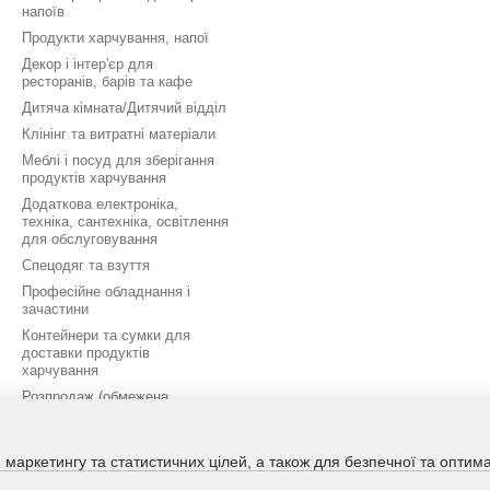
напоїв
Продукти харчування, напої
Декор і інтер'єр для
ресторанів, барів та кафе
Дитяча кімната/Дитячий відділ
Клінінг та витратні матеріали
Меблі і посуд для зберігання
продуктів харчування
Додаткова електроніка,
техніка, сантехніка, освітлення
для обслуговування
Спецодяг та взуття
Професійне обладнання і
зачастини
Контейнери та сумки для
доставки продуктів
харчування
Розпродаж (обмежена
кількість)
Дополнительный раздел
 маркетингу та статистичних цілей, а також для безпечної та опти