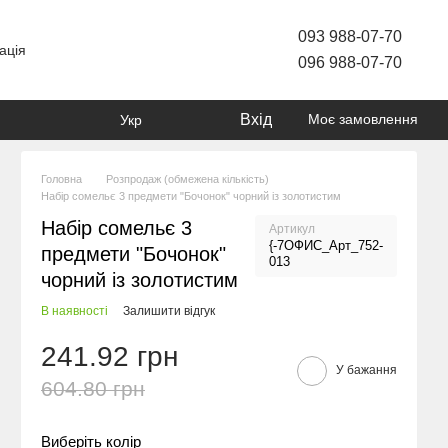
093 988-07-70
ація
096 988-07-70
Вхід
Моє замовлення
Укр
Головна
Розпродаж (обмежена кількість)
Набір сомельє 3 предмети "Бочонок" чорний із золотистим
Набір сомельє 3
Артикул
{-7ОФИС_Арт_752-
предмети "Бочонок"
013
чорний із золотистим
В наявності
Залишити відгук
241.92 грн
У бажання
604.80 грн
Виберіть колір