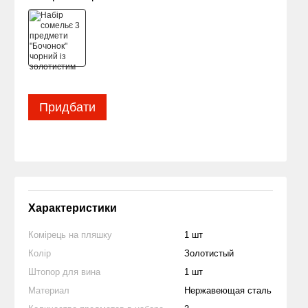
Придбати
Характеристики
Комірець на пляшку
1 шт
Колір
Золотистый
Штопор для вина
1 шт
Материал
Нержавеющая сталь