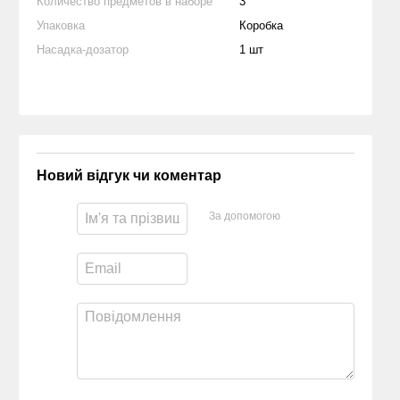
Количество предметов в наборе
3
Упаковка
Коробка
Насадка-дозатор
1 шт
Новий відгук чи коментар
За допомогою