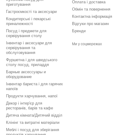
Оплата і доставка
приготування
Обмін та повернення
Гастроємкості та аксесуари
Контактна інформація
Кондитерські і пекарські
приналежності
Відгуки про магазин
Посуд і предмети для
Бренди
сервірування столу
Інвентар і аксесуари для
Ми у соцмережах
сервірування та
обслуговування
Фуршетна і для шведського
столу посуд, приладдя
Барные аксессуары и
оборудование
Інвентар бариста і для гарячих
напоїв
Продукти харчування, напої
Декор і інтер'єр для
ресторанів, барів та кафе
Дитяча кімната/Дитячий відділ
Клінінг та витратні матеріали
Меблі і посуд для зберігання
продуктів харчування