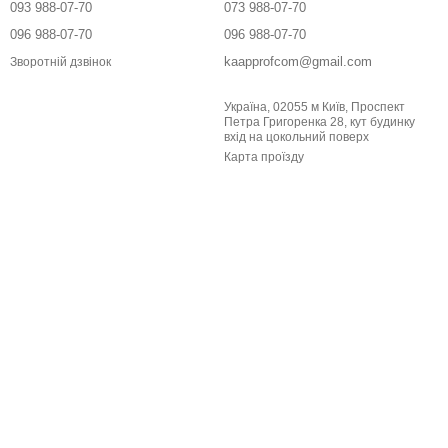
093 988-07-70
073 988-07-70
096 988-07-70
096 988-07-70
kaapprofcom@gmail.com
Зворотній дзвінок
Україна, 02055 м Київ, Проспект
Петра Григоренка 28, кут будинку
вхід на цокольний поверх
Карта проїзду