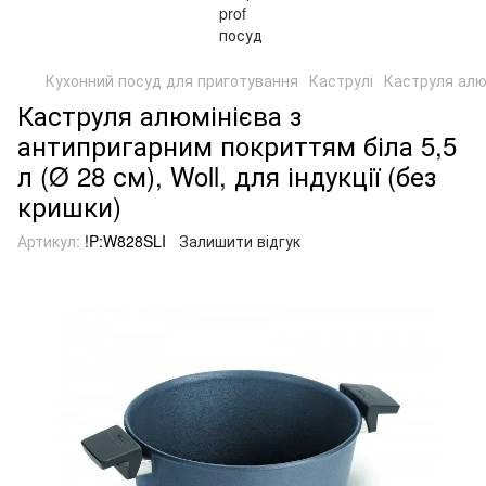
Кухонний посуд для приготування
Каструлі
Каструля алюм
Каструля алюмінієва з
антипригарним покриттям біла 5,5
л (Ø 28 см), Woll, для індукції (без
кришки)
Артикул:
!P:W828SLI
Залишити відгук