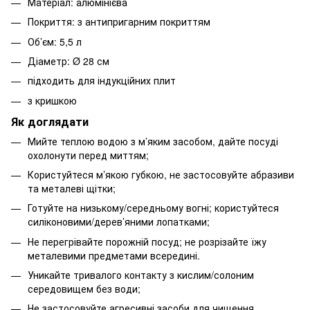
Матеріал: алюмінієва
Покриття: з антипригарним покриттям
Об’єм: 5,5 л
Діаметр: Ø 28 см
підходить для індукційних плит
з кришкою
Як доглядати
Мийте теплою водою з м’яким засобом, дайте посуді
охолонути перед миттям;
Користуйтеся м’якою губкою, не застосовуйте абразиви
та металеві щітки;
Готуйте на низькому/середньому вогні; користуйтеся
силіконовими/дерев’яними лопатками;
Не перегрівайте порожній посуд; не розрізайте їжу
металевими предметами всередині.
Уникайте тривалого контакту з кислим/солоним
середовищем без води;
Не застосовуйте агресивні засоби для чищення.