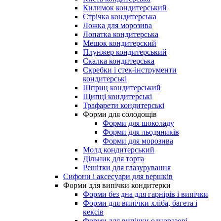
Килимок кондитерський
Стрічка кондитерська
Ложка для морозива
Лопатка кондитерська
Мешок кондитерский
Плунжер кондитерський
Скалка кондитерська
Скребки і стек-інструменти
кондитерські
Шприц кондитерський
Щипці кондитерські
Трафарети кондитерські
Форми для солодощів
Форми для шоколаду
Форми для льодяників
Форми для морозива
Молд кондитерський
Дільник для торта
Решітки для глазурування
Сифони і аксесуари для вершків
Форми для випічки кондитерки
Форми без дна для гарнірів і випічки
Форми для випічки хліба, багета і
кексів
Форми для випічки одноразові