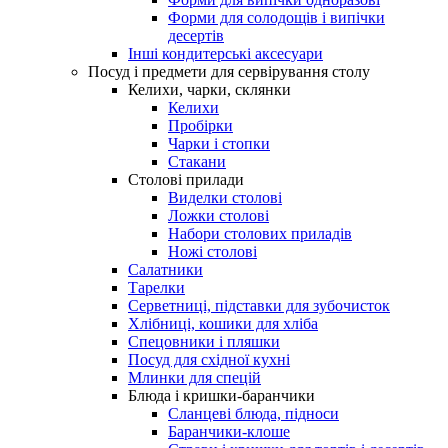
Форми для солодощів і випічки
десертів
Інші кондитерські аксесуари
Посуд і предмети для сервірування столу
Келихи, чарки, склянки
Келихи
Пробірки
Чарки і стопки
Стакани
Столові прилади
Виделки столові
Ложки столові
Набори столових приладів
Ножі столові
Салатники
Тарелки
Серветниці, підставки для зубочисток
Хлібниці, кошики для хліба
Спецовники і пляшки
Посуд для східної кухні
Млинки для спецій
Блюда і кришки-баранчики
Сланцеві блюда, підноси
Баранчики-клоше