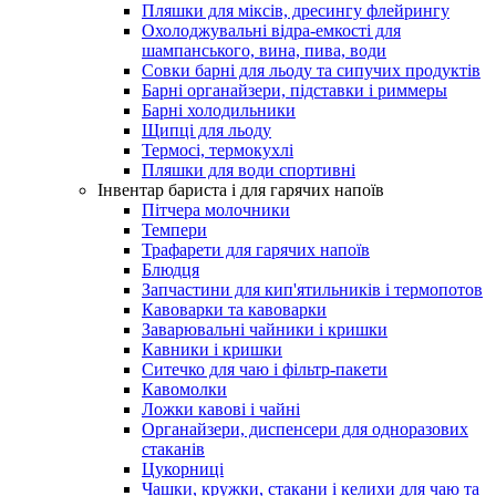
Пляшки для міксів, дресингу флейрингу
Охолоджувальні відра-емкості для
шампанського, вина, пива, води
Совки барні для льоду та сипучих продуктів
Барні органайзери, підставки і риммеры
Барні холодильники
Щипці для льоду
Термосі, термокухлі
Пляшки для води спортивні
Інвентар бариста і для гарячих напоїв
Пітчера молочники
Темпери
Трафарети для гарячих напоїв
Блюдця
Запчастини для кип'ятильників і термопотов
Кавоварки та кавоварки
Заварювальні чайники і кришки
Кавники і кришки
Ситечко для чаю і фільтр-пакети
Кавомолки
Ложки кавові і чайні
Органайзери, диспенсери для одноразових
стаканів
Цукорниці
Чашки, кружки, стакани і келихи для чаю та