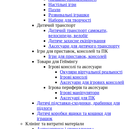
Настільні ігри
Пазли
Розвивальні іграшки
Набори для творчості
Дитячий транспорт
Дитячий транспорт самокати,
велосипеди, велобіг
Дитяче захисне екіпірування
Аксесуари для дитячого транспорту
Ігри для приставок, консолей та ПК
Ігри для приставок, консолей
Товари для Геймінгу
Ігрові консолі та аксесуари
Окуляри віртуальної реальності
Ігрові консолі
Аксесуари для ігрових консолей
Ігрова периферія та аксесуари
Ігрові маніпулятори
Аксесуарі для ПК
Дитячі підставки-сходинки, драбинки для
підлоги
Дитячі коробки ящики та кошики для
іграшок
Клінінг та витратні матеріали
Антисептики і стериллиумы