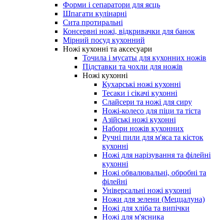
Форми і сепаратори для яєць
Шпагати кулінарні
Сита протиральні
Консервні ножі, відкривачки для банок
Мірний посуд кухонний
Ножі кухонні та аксесуари
Точила і мусаты для кухонних ножів
Підставки та чохли для ножів
Ножі кухонні
Кухарські ножі кухонні
Тесаки і сікачі кухонні
Слайсери та ножі для сиру
Ножі-колесо для піци та тіста
Азійські ножі кухонні
Набори ножів кухонних
Ручні пили для м'яса та кісток
кухонні
Ножі для нарізування та філейні
кухонні
Ножі обвалювальні, обробні та
філейні
Універсальні ножі кухонні
Ножи для зелени (Меццалуна)
Ножі для хліба та випічки
Ножі для м'ясника