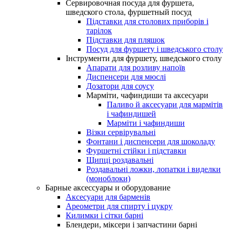
Сервировочная посуда для фуршета,
шведского стола, фуршетный посуд
Підставки для столових приборів і
тарілок
Підставки для пляшок
Посуд для фуршету і шведського столу
Інструменти для фуршету, шведського столу
Апарати для розливу напоїв
Диспенсери для мюслі
Дозатори для соусу
Марміти, чафиндиши та аксесуари
Паливо й аксесуари для мармітів
і чафиндишей
Марміти і чафиндиши
Візки сервірувальні
Фонтани і диспенсери для шоколаду
Фуршетні стійки і підставки
Щипці роздавальні
Роздавальні ложки, лопатки і виделки
(моноблоки)
Барные аксессуары и оборудование
Аксесуари для барменів
Ареометри для спирту і цукру
Килимки і сітки барні
Блендери, міксери і запчастини барні