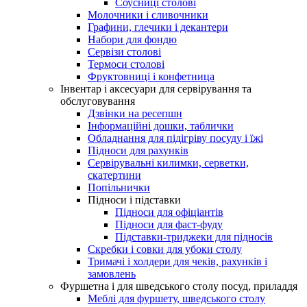
Соусниці столові
Молочники і сливочники
Графини, глечики і декантери
Набори для фондю
Сервізи столові
Термоси столові
Фруктовниці і конфетница
Інвентар і аксесуари для сервірування та
обслуговування
Дзвінки на ресепшн
Інформаційні дошки, таблички
Обладнання для підігріву посуду і їжі
Підноси для рахунків
Сервірувальні килимки, серветки,
скатертини
Попільнички
Підноси і підставки
Підноси для офіціантів
Підноси для фаст-фуду
Підставки-триджеки для підносів
Скребки і совки для убоки столу
Тримачі і холдери для чеків, рахунків і
замовлень
Фуршетна і для шведського столу посуд, приладдя
Меблі для фуршету, шведського столу