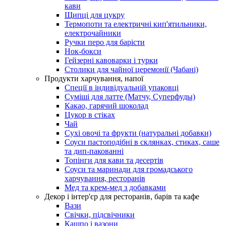
кави
Щипці для цукру
Термопоти та електричні кип'ятильники,
електрочайники
Ручки перо для барісти
Нок-бокси
Гейзерні кавоварки і турки
Столики для чайної церемонії (Чабані)
Продукти харчування, напої
Спеції в індивідуальній упаковці
Суміші для латте (Матчу, Суперфуды)
Какао, гарячий шоколад
Цукор в стіках
Чай
Сухі овочі та фрукти (натуральні добавки)
Соуси пастоподібні в склянках, стиках, саше
та дип-пакованні
Топінги для кави та десертів
Соуси та маринади для громадського
харчування, ресторанів
Мед та крем-мед з добавками
Декор і інтер'єр для ресторанів, барів та кафе
Вази
Свічки, підсвічники
Кашпо і вазони