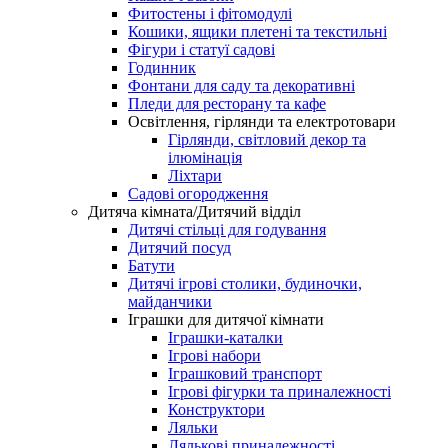
Фитостены і фітомодулі
Кошики, ящики плетені та текстильні
Фігури і статуї садові
Годинник
Фонтани для саду та декоративні
Пледи для ресторану та кафе
Освітлення, гірлянди та електротовари
Гірлянди, світловий декор та
ілюмінація
Ліхтари
Садові огородження
Дитяча кімната/Дитячий відділ
Дитячі стільці для годування
Дитячий посуд
Батути
Дитячі ігрові столики, будиночки,
майданчики
Іграшки для дитячої кімнати
Іграшки-каталки
Ігрові набори
Іграшковий транспорт
Ігрові фігурки та приналежності
Конструктори
Ляльки
Лялькові приналежності