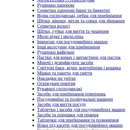
Рушники паперові
Серветки паперові барні та банкетні
Відра господарські, цебра для прибирання
Щітки, віники, мітли та совки для збирання
Серветки вологі
Щітки, губки для миття та чищення
Мило рідке і мило-піна
Інвентар для посудомийних машин
Інші аксесуари для прибирання
Рушники вафельні
Пастки для комах і запчастини для пасток
Миючі і дезінфікуючі засоби
Сміттєві баки, відра, контейнери і кошика
Мішки та пакети для сміття
Накладки на унітаз
Освіжувачі повітря
Рукавиці господарські
Засоби для прибирання поверхонь
Посудомийні та полірувальні машини
Засоби для миття посуду
Таблетки і засоби для посудомийних машин
Засоби та порошки для прання
Таблички для прибирання та позначення
Візки під касети для посудомийних машин