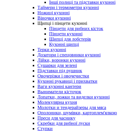
Інші полиці та підставки кухонні
Таймери і термометри кухонні
Ножиці кухонні
Віночки кухонні
Щипці і пінцети кухонні
Пінцети для рибних кісток
Пінцети кухонні
Щипці для лобстерів
Кухонні щипці
Терки кухонні
Дозатори і спецовники кухонні
Лійки, воронки кухонні
Сушарки для зелені
Підставки під рушник
Овочерізки і овочечистки
Кухонні рукавиці і прихватки
Ваги кухонні кантери
Выниматели кісточок
Лопатки, ложки та виделки кухонні
Молекулярна кухня
Молотки и тендерайзеры для мяса
Ополоники, шумівки, картоплем'ялкою
Преси для часнику
Скребки для рибної луски
Ступки