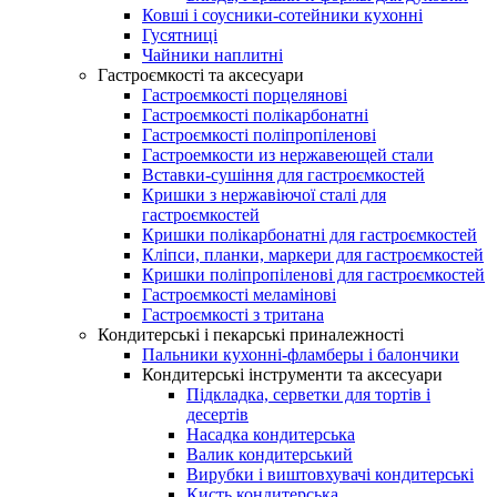
Ковші і соусники-сотейники кухонні
Гусятниці
Чайники наплитні
Гастроємкості та аксесуари
Гастроємкості порцелянові
Гастроємкості полікарбонатні
Гастроємкості поліпропіленові
Гастроемкости из нержавеющей стали
Вставки-сушіння для гастроємкостей
Кришки з нержавіючої сталі для
гастроємкостей
Кришки полікарбонатні для гастроємкостей
Кліпси, планки, маркери для гастроємкостей
Кришки поліпропіленові для гастроємкостей
Гастроємкості меламінові
Гастроємкості з тритана
Кондитерські і пекарські приналежності
Пальники кухонні-фламберы і балончики
Кондитерські інструменти та аксесуари
Підкладка, серветки для тортів і
десертів
Насадка кондитерська
Валик кондитерський
Вирубки і виштовхувачі кондитерські
Кисть кондитерська