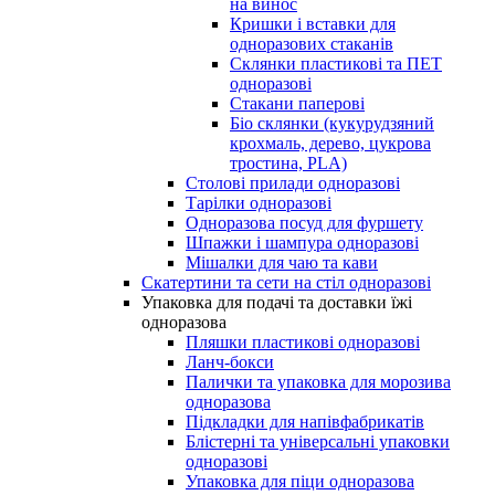
на винос
Кришки і вставки для
одноразових стаканів
Склянки пластикові та ПЕТ
одноразові
Стакани паперові
Біо склянки (кукурудзяний
крохмаль, дерево, цукрова
тростина, PLA)
Столові прилади одноразові
Тарілки одноразові
Одноразова посуд для фуршету
Шпажки і шампура одноразові
Мішалки для чаю та кави
Скатертини та сети на стіл одноразові
Упаковка для подачі та доставки їжі
одноразова
Пляшки пластикові одноразові
Ланч-бокси
Палички та упаковка для морозива
одноразова
Підкладки для напівфабрикатів
Блістерні та універсальні упаковки
одноразові
Упаковка для піци одноразова