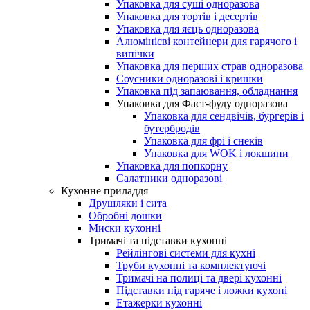
Упаковка для суші одноразова
Упаковка для тортів і десертів
Упаковка для яєць одноразова
Алюмінієві контейнери для гарячого і
випічки
Упаковка для перших страв одноразова
Соусники одноразові і кришки
Упаковка під запаювання, обладнання
Упаковка для Фаст-фуду одноразова
Упаковка для сендвічів, бургерів і
бутербродів
Упаковка для фрі і снеків
Упаковка для WOK і локшини
Упаковка для попкорну
Салатники одноразові
Кухонне приладдя
Друшляки і сита
Обробні дошки
Миски кухонні
Тримачі та підставки кухонні
Рейлінгові системи для кухні
Труби кухонні та комплектуючі
Тримачі на полиці та двері кухонні
Підставки під гаряче і ложки кухоні
Етажерки кухонні