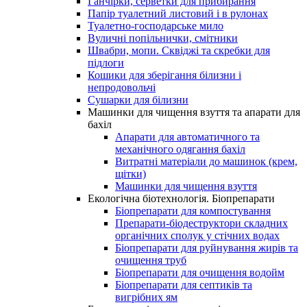
Ганчірки, серветки для прибирання
Папір туалетний листовий і в рулонах
Туалетно-господарське мило
Вуличні попільнички, смітники
Швабри, мопи. Сквіджі та скребки для
підлоги
Кошики для зберігання білизни і
непродовольчі
Сушарки для білизни
Машинки для чищення взуття та апарати для
бахіл
Апарати для автоматичного та
механічного одягання бахіл
Витратні матеріали до машинок (крем,
щітки)
Машинки для чищення взуття
Екологічна біотехнологія. Біопрепарати
Біопрепарати для компостування
Препарати-біодеструктори складних
органічних сполук у стічних водах
Біопрепарати для руйнування жирів та
очищення труб
Біопрепарати для очищення водойм
Біопрепарати для септиків та
вигрібних ям