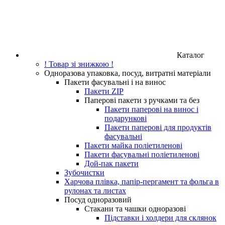
Каталог
! Товар зі знижкою !
Одноразова упаковка, посуд, витратні матеріали
Пакети фасувальні і на винос
Пакети ZIP
Паперові пакети з ручками та без
Пакети паперові на винос і
подарункові
Пакети паперові для продуктів
фасувальні
Пакети майка поліетиленові
Пакети фасувальні поліетиленові
Дой-пак пакети
Зубочистки
Харчова плівка, папір-пергамент та фольга в
рулонах та листах
Посуд одноразовий
Стакани та чашки одноразові
Підставки і холдери для склянок