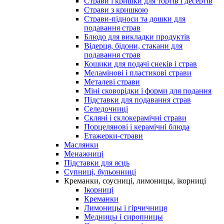
Страви і кришки для тортів і десертів
Страви з кришкою
Страви-підноси та дошки для
подавання страв
Блюдо для викладки продуктів
Відерця, бідони, стакани для
подавання страв
Кошики для подачі снеків і страв
Меламінові і пластикові страви
Металеві страви
Міні сковорідки і форми для подання
Підставки для подавання страв
Селедочниці
Скляні і склокерамічні страви
Порцелянові і керамічні блюда
Етажерки-страви
Маслянки
Менажниці
Підставки для яєць
Супниці, бульонниці
Креманки, соусниці, лимоницы, ікорниці
Ікорниці
Креманки
Лимоницы і гірчичниця
Медницы і сиропницы