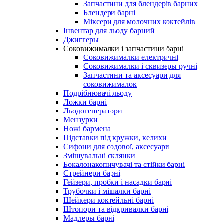
Запчастини для блендерів барних
Блендери барні
Міксери для молочних коктейлів
Інвентар для льоду барний
Джиггеры
Соковижималки і запчастини барні
Соковижималки електричні
Соковижималки і сквизеры ручні
Запчастини та аксесуари для
соковижималок
Подрібнювачі льоду
Ложки барні
Льодогенератори
Мензурки
Ножі бармена
Підставки під кружки, келихи
Сифони для содової, аксесуари
Змішувальні склянки
Бокалонакопичувачі та стійки барні
Стрейнери барні
Гейзери, пробки і насадки барні
Трубочки і мішалки барні
Шейкери коктейльні барні
Штопори та відкривалки барні
Мадлеры барні