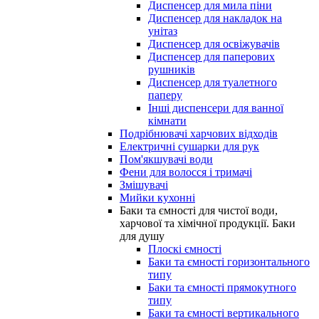
Диспенсер для мила піни
Диспенсер для накладок на
унітаз
Диспенсер для освіжувачів
Диспенсер для паперових
рушників
Диспенсер для туалетного
паперу
Інші диспенсери для ванної
кімнати
Подрібнювачі харчових відходів
Електричні сушарки для рук
Пом'якшувачі води
Фени для волосся і тримачі
Змішувачі
Мийки кухонні
Баки та ємності для чистої води,
харчової та хімічної продукції. Баки
для душу
Плоскі ємності
Баки та ємності горизонтального
типу
Баки та ємності прямокутного
типу
Баки та ємності вертикального