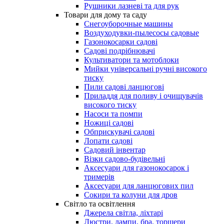
Рушники лазневі та для рук
Товари для дому та саду
Снегоуборочные машины
Воздуходувки-пылесосы садовые
Газонокосарки садові
Садові подрібнювачі
Культиватори та мотоблоки
Мийки універсальні ручні високого
тиску
Пили садові ланцюгові
Приладдя для поливу і очищувачів
високого тиску
Насоси та помпи
Ножиці садові
Обприскувачі садові
Лопати садові
Садовий інвентар
Візки садово-будівельні
Аксесуари для газонокосарок і
тримерів
Аксесуари для ланцюгових пил
Сокири та колуни для дров
Світло та освітлення
Джерела світла, ліхтарі
Люстри, лампи, бра, торшери