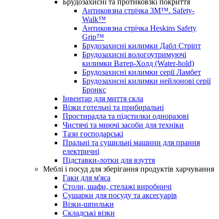
Брудозахисні та протиковзкі покриття
Антиковзна стрічка 3M™. Safety-
Walk™
Антиковзна стрічка Heskins Safety
Grip™
Брудозахисні килимки Дабл Стріпт
Брудозахисні вологоутримуючі
килимки Ватер-Холд (Water-hold)
Брудозахисні килимки серії Ламбет
Брудозахисні килимки нейлонові серії
Бронкс
Інвентар для миття скла
Візки готельні та прибиральні
Простирадла та підстилки одноразові
Чистячі та миючі засоби для техніки
Тази господарські
Пральні та сушильні машини для прання
електричні
Підставки-лотки для взуття
Меблі і посуд для зберігання продуктів харчування
Гаки для м'яса
Столи, шафи, стелажі виробничі
Сушарки для посуду та аксесуарів
Візки-шпильки
Складські візки