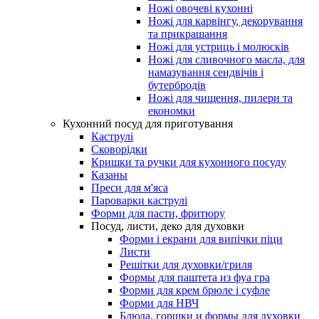
Ножі овочеві кухонні
Ножі для карвінгу, декорування
та прикрашання
Ножі для устриць і молюсків
Ножі для сливочного масла, для
намазування сендвічів і
бутербродів
Ножі для чищення, пилери та
економки
Кухонний посуд для приготування
Каструлі
Сковорідки
Кришки та ручки для кухонного посуду
Казаны
Преси для м'яса
Пароварки каструлі
Форми для пасти, фритюру
Посуд, листи, деко для духовки
Форми і екрани для випічки піци
Листи
Решітки для духовки/гриля
Формы для паштета из фуа гра
Форми для крем брюле і суфле
Форми для НВЧ
Блюда, горшки и формы для духовки