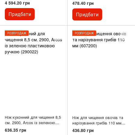
пластиковою ручкою (160800)
ручкою (613200)
4 594.20 грн
478.40 грн
Придбати
Придбати
РОЗПРОДАЖ
РОЗПРОДАЖ
Ніж кухонний для чищення 8,5
Ніж для чищення овочів та
см. 2900, Arcos із зеленою
нарізування грибів 110 мм
пластиковою ручкою (290022)
(607200)
636.35 грн
436.80 грн