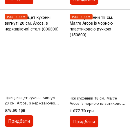
РОЗПРОДАЖ
РОЗПРОДАЖ
Щипці-пінцет кухонні вигнуті
Ніж кухонний 18 см. Maitre
20 см. Arcos, з нержавіючої
Arcos із чорною пластиковою
сталі (606300)
ручкою (150800)
678.60 грн
1 077.70 грн
Придбати
Придбати