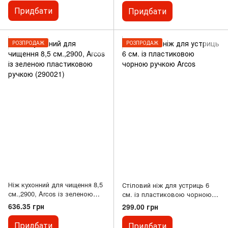
Придбати
Придбати
РОЗПРОДАЖ
РОЗПРОДАЖ
Ніж кухонний для чищення 8,5
Стіловий ніж для устриць 6
см.,2900, Arcos із зеленою
см. із пластиковою чорною
пластиковою ручкою (290021)
ручкою Arcos
636.35 грн
299.00 грн
Придбати
Придбати