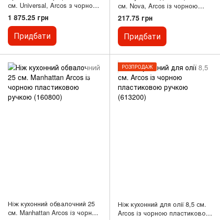
см. Universal, Arcos з чорною
см. Nova, Arcos із чорною
пластиковою ручкою (280604)
пластиковою ручкою (188628)
1 875.25 грн
217.75 грн
Придбати
Придбати
РОЗПРОДАЖ
Ніж кухонний обвалочний 25
Ніж кухонний для олії 8,5 см.
см. Manhattan Arcos із чорною
Arcos із чорною пластиковою