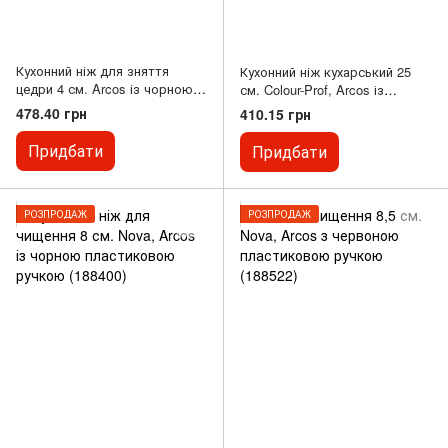
Кухонний ніж для зняття
Кухонний ніж кухарський 25
цедри 4 см. Arcos із чорною
см. Colour-Prof, Arcos із
пластиковою ручкою (612800)
чорною пластиковою ручкою
478.40 грн
410.15 грн
(241100)
Придбати
Придбати
РОЗПРОДАЖ
РОЗПРОДАЖ