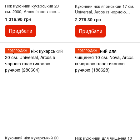
Ніж кухонний кухарський 20
Кухонний ніж японський 17 см.
см. 2900, Arcos із жовтою
Universal, Arcos із чорною
пластиковою ручкою (292100)
пластиковою ручкою (286004)
1 316.90 грн
2 276.30 грн
Придбати
Придбати
РОЗПРОДАЖ
РОЗПРОДАЖ
Кухонний ніж кухарський 20
Ніж кухонний для чищення 10