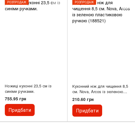
РОЗПРОДАЖ
РОЗПРОДАЖ
Ножиці кухонні 23,5 см із
Кухонний ніж для чищення 8,5
синіми ручками.
см. Nova, Arcos із зеленою
пластиковою ручкою (188521)
755.95 грн
210.60 грн
Придбати
Придбати