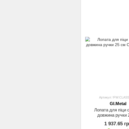
Артикул: !FW:CLASS
GI.Metal
Лопата для піци 
довжина ручки 
CLASS30/2
1 937.65 г