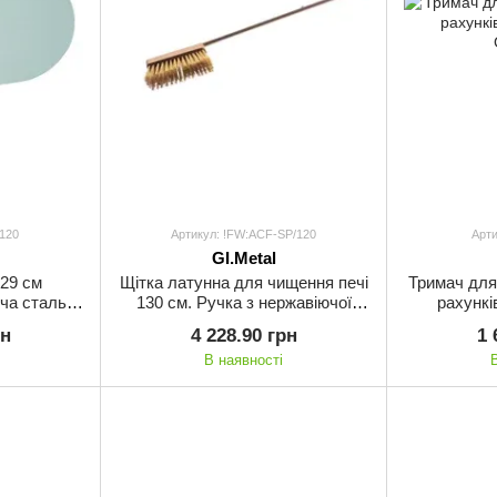
/120
Артикул: !FW:ACF-SP/120
Арт
GI.Metal
 29 см
Щітка латунна для чищення печі
Тримач для
ча сталь,
130 см. Ручка з нержавіючої
рахункі
-29/120)
сталі GI.METAL
рн
4 228.90 грн
1 
В наявності