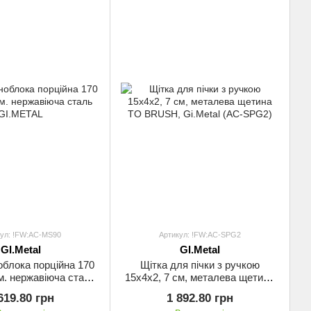
кул: !FW:AC-MS90
Артикул: !FW:AC-SPG2
GI.Metal
GI.Metal
блока порційна 170
Щітка для пічки з ручкою
см. нержавіюча сталь
15x4х2, 7 см, металева щетина
GI.METAL
TO BRUSH, Gi.Metal (AC-SPG2)
619.80 грн
1 892.80 грн