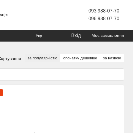
093 988-07-70
ація
096 988-07-70
Вхід
Моє замовлення
Укр
за популярністю
спочатку дешевше
за назвою
Сортування: