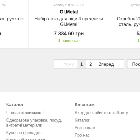
TPM
Артикул: !FW:SET2
Артик
GI.Metal
ж, ручка із
Набір лота для піци 4 предмети
Скребок 20
Gi.Metal
сталь, ру
н
7 334.60 грн
5
В наявності
тому
1
2
Вперед
Пок
Каталог
Клієнтам
! Товар зі знижкою !
Вхід до особистого кабінету
Одноразова упаковка, посуд,
Каталог
витратні матеріали
Розпродаж
Кухонне приладдя
Про нас