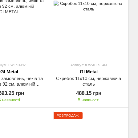
икул: !FW:PCM92
Артикул: !FW:AC-ST4M
GI.Metal
GI.Metal
 замовлень, чеків та
Скребок 11х10 см, нержавіюча
в 92 см. алюміній
сталь
GI.METAL
693.25 грн
488.15 грн
В наявності
В наявності
РОЗПРОДАЖ