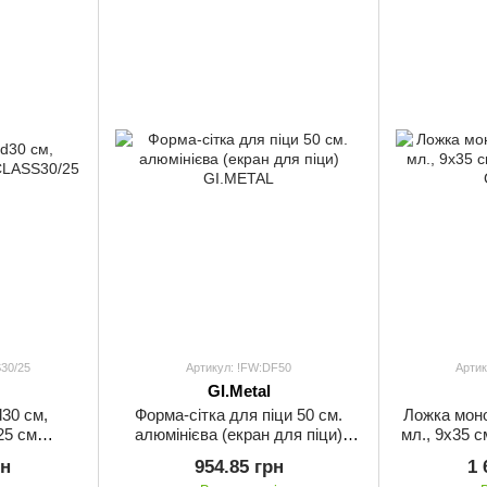
30/25
Артикул: !FW:DF50
Арти
GI.Metal
d30 см,
Форма-сітка для піци 50 см.
Ложка моно
25 см
алюмінієва (екран для піци)
мл., 9х35 
5
GI.METAL
рн
954.85 грн
1 