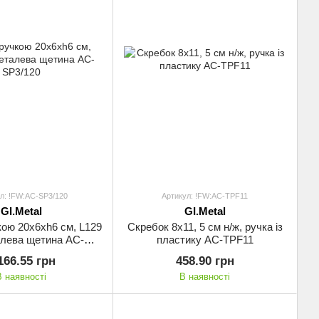
л: !FW:AC-SP3/120
Артикул: !FW:AC-TPF11
GI.Metal
GI.Metal
кою 20x6хh6 см, L129
Скребок 8х11, 5 см н/ж, ручка із
алева щетина AC-
пластику AC-TPF11
SP3/120
166.55 грн
458.90 грн
В наявності
В наявності