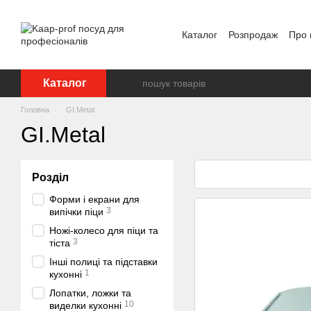
Перейти до основного контенту
Каталог
Розпродаж
Про 
Відгуки про магазин
Бр
Каталог
Головна
GI.Metal
GI.Metal
Розділ
Форми і екрани для
3
випічки піци
Ножі-колесо для піци та
3
тіста
Інші полиці та підставки
1
кухонні
Лопатки, ложки та
10
виделки кухонні