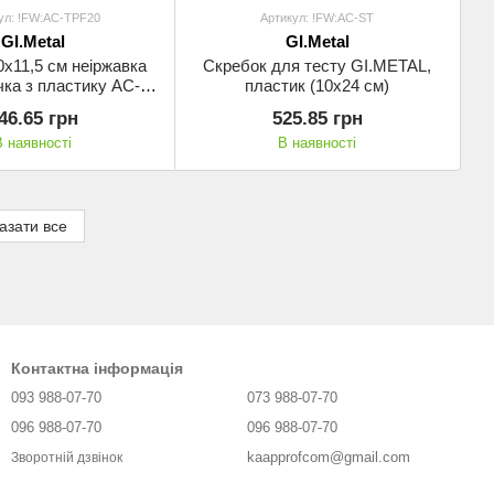
ул: !FW:AC-TPF20
Артикул: !FW:AC-ST
GI.Metal
GI.Metal
х11,5 см неіржавка
Скребок для тесту GI.METAL,
чка з пластику AC-
пластик (10х24 см)
TPF20
46.65 грн
525.85 грн
В наявності
В наявності
азати все
Контактна інформація
093 988-07-70
073 988-07-70
096 988-07-70
096 988-07-70
kaapprofcom@gmail.com
Зворотній дзвінок