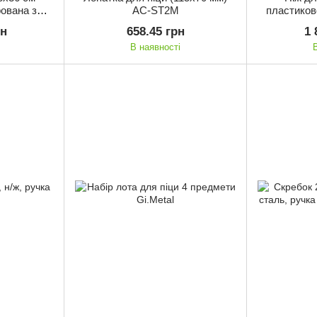
ована з
AC-ST2M
пластиков
/120)
рн
658.45 грн
1 
В наявності