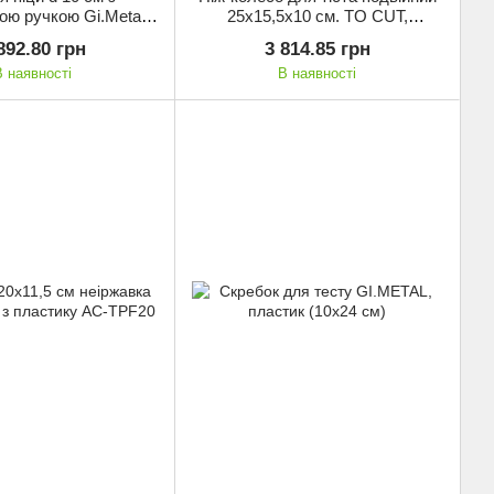
ою ручкою Gi.Metal
25х15,5х10 см. TO CUT,
AC - RO5
GI.METAL із синьою
892.80 грн
3 814.85 грн
пластиковою ручкою (AC-ROP4)
В наявності
В наявності