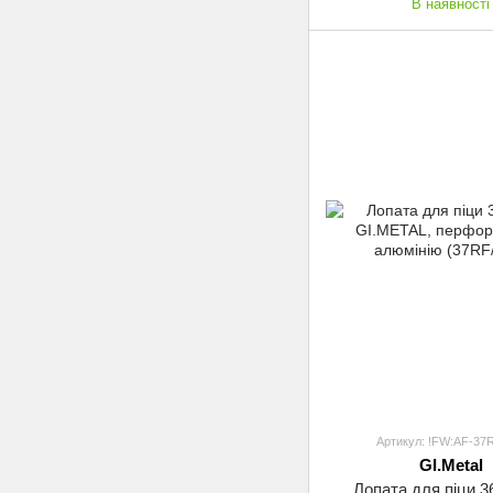
В наявності
Артикул: !FW:AF-37
GI.Metal
Лопата для піци 3