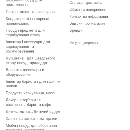
Кухонний посуд для
Оплата і доставка
приготування
Обмін та повернення
Гастроємкості та аксесуари
Контактна інформація
Кондитерські і пекарські
приналежності
Відгуки про магазин
Посуд і предмети для
Бренди
сервірування столу
Інвентар і аксесуари для
Ми у соцмережах
сервірування та
обслуговування
Фуршетна і для шведського
столу посуд, приладдя
Барные аксессуары и
оборудование
Інвентар бариста і для гарячих
напоїв
Продукти харчування, напої
Декор і інтер'єр для
ресторанів, барів та кафе
Дитяча кімната/Дитячий відділ
Клінінг та витратні матеріали
Меблі і посуд для зберігання