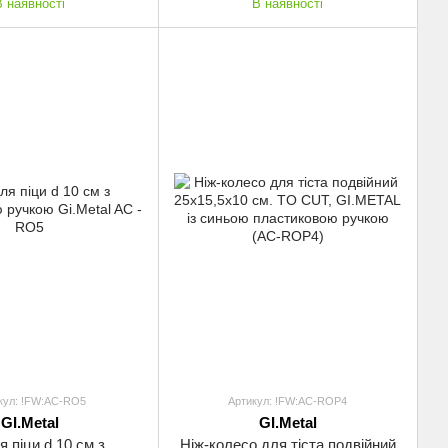
В наявності
В наявності
кул: !FW:AC-RO5
Артикул: !FW:AC-ROP4
GI.Metal
GI.Metal
я піци d 10 см з
Ніж-колесо для тіста подвійний