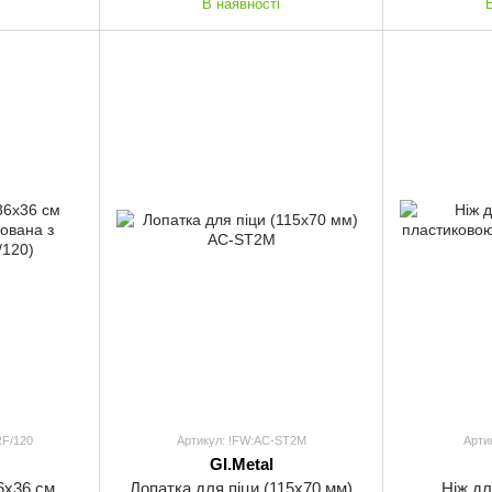
В наявності
RF/120
Артикул: !FW:AC-ST2M
Арти
GI.Metal
6х36 см
Лопатка для піци (115х70 мм)
Ніж дл