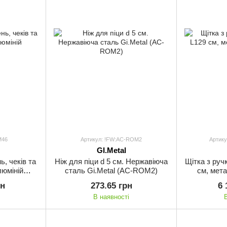
M46
Артикул: !FW:AC-ROM2
Артику
GI.Metal
, чеків та
Ніж для піци d 5 см. Нержавіюча
Щітка з руч
люміній
сталь Gi.Metal (AC-ROM2)
см, мет
рн
273.65 грн
6 
В наявності