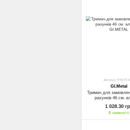
Артикул: !FW:PC
GI.Metal
Тримач для замовлень
рахунків 46 см. а
GI.METAL
1 028.30 г
В наявності