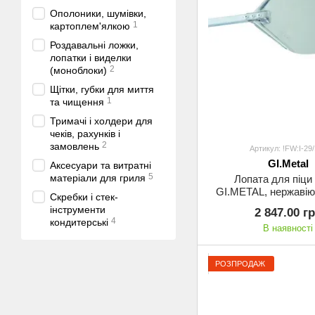
Ополоники, шумівки,
1
картоплем'ялкою
Роздавальні ложки,
лопатки і виделки
2
(моноблоки)
Щітки, губки для миття
1
та чищення
Тримачі і холдери для
чеків, рахунків і
2
замовлень
Артикул: !FW:I-29
GI.Metal
Аксесуари та витратні
5
матеріали для гриля
Лопата для піци
GI.METAL, нержавію
Скребки і стек-
ручка з алюмінію (I
інструменти
2 847.00 г
4
кондитерські
В наявності
РОЗПРОДАЖ