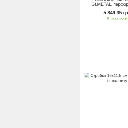
GI.METAL, перфор
алюмінію (37RF
5 849.35 г
В наявності