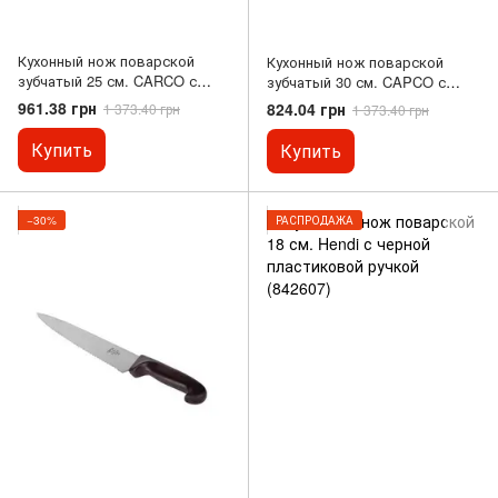
Кухонный нож поварской
Кухонный нож поварской
зубчатый 25 см. CARCO с
зубчатый 30 см. CAPCO с
деревянной ручкой (78)
деревянной ручкой (97242)
961.38 грн
824.04 грн
1 373.40 грн
1 373.40 грн
Купить
Купить
−30%
РАСПРОДАЖА