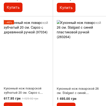
Купить
Купить
−40%
Кухонный нож поварской
Кухонный нож поварской 26
зубчатый 20 см. Capco с
см. Stalgast с синей
деревянной ручкой (97034)
пластиковой ручкой (283264)
617.95 грн
1 495.00 грн
1 029.92 грн