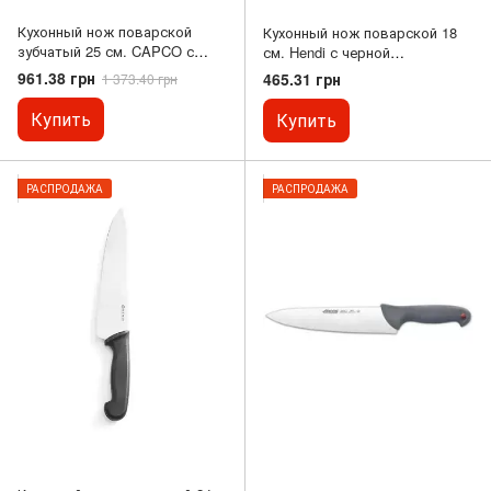
Кухонный нож поварской
Кухонный нож поварской 18
зубчатый 25 см. CAPCO с
см. Hendi с черной
черной пластиковой ручкой
пластиковой ручкой (842607)
961.38 грн
465.31 грн
1 373.40 грн
Купить
Купить
РАСПРОДАЖА
РАСПРОДАЖА