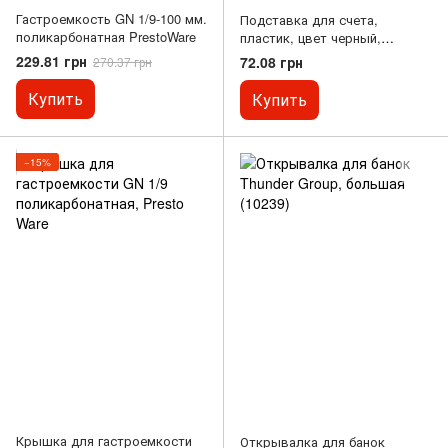
Гастроемкость GN 1/9-100 мм.
Подставка для счета,
поликарбонатная PrestoWare
пластик, цвет черный,
золотая надпись, 11х16 см.
229.81 грн
72.08 грн
270.37 грн
Купить
Купить
−15%
Крышка для гастроемкости
Открывалка для банок