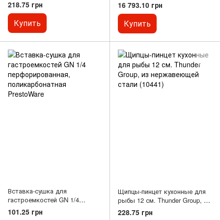
сталь Winco
'шпилька кондитерская'
218.75 грн
16 793.10 грн
Купить
Купить
Вставка-сушка для
Щипцы-пинцет кухонные для
гастроемкостей GN 1/4
рыбы 12 см. Thunder Group, из
перфорированная,
нержавеющей стали (10441)
101.25 грн
228.75 грн
поликарбонатная PrestoWare