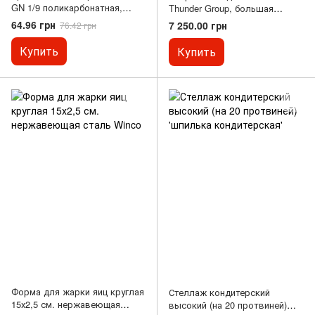
GN 1/9 поликарбонатная,
Thunder Group, большая
Presto Ware
(10239)
64.96 грн
7 250.00 грн
76.42 грн
Купить
Купить
Форма для жарки яиц круглая
Стеллаж кондитерский
15х2,5 см. нержавеющая
высокий (на 20 протвиней)