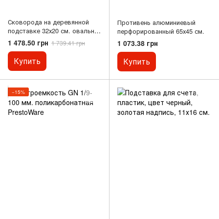
Сковорода на деревянной
Противень алюминиевый
подставке 32х20 см. овальная
перфорированный 65х45 см.
со съемной ручкой Thunder
1 478.50 грн
1 073.38 грн
1 739.41 грн
Group
Купить
Купить
−15%