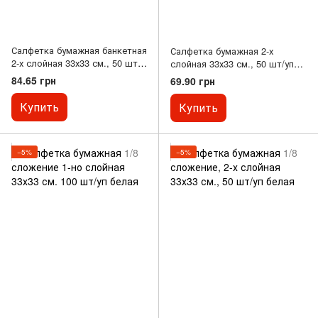
Салфетка бумажная банкетная
Салфетка бумажная 2-х
2-х слойная 33х33 см., 50 шт/
слойная 33х33 см., 50 шт/уп
уп (в сложенном 16,5х16,5 см)
синяя Silpak
84.65 грн
69.90 грн
черная целлюлоза Silken
Купить
Купить
−5%
−5%