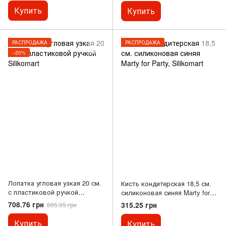
Купить
Купить
РАСПРОДАЖА
РАСПРОДАЖА
−20%
Лопатка угловая узкая 20 см.
Кисть кондитерская 18,5 см.
с пластиковой ручкой
силиконовая синяя Marty for
Silikomart
Party, Silikomart
708.76 грн
315.25 грн
885.95 грн
Купить
Купить