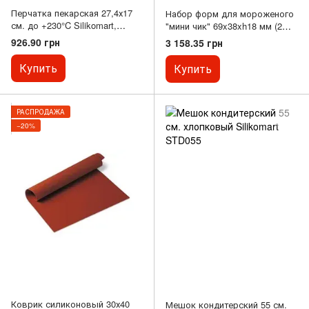
Перчатка пекарская 27,4х17
Набор форм для мороженого
см. до +230°C Silikomart,
"мини чик" 69x38xh18 мм (2
силиконовая черного цвета
формы + 2 подноса 12х40 см
926.90 грн
3 158.35 грн
(ACC073/N)
+ 100 палочек)
Купить
Купить
РАСПРОДАЖА
−20%
Коврик силиконовый 30х40
Мешок кондитерский 55 см.