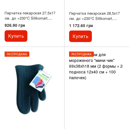
Перчатка пекарская 27,5х17
Перчатка пекарская 28,5х17
см. до +230°C Silikomart,
см. до +230°C Silikomart,
силиконовая синего цвета
силиконовая красного цвета
926.90 грн
1 172.60 грн
(ACC073/BC)
(ACC072/CH)
Купить
Купить
РАСПРОДАЖА
РАСПРОДАЖА