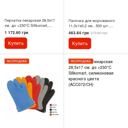
Перчатка пекарская 28,5х17
Палочка для мороженого
см. до +230°C Silikomart,
11,3x1х0,2 см., 500 шт.
силиконовая синего цвета
деревянная Silikomart
1 172.60 грн
463.84 грн
579.80 грн
(ACC072/BC)
Купить
Купить
РАСПРОДАЖА
РАСПРОДАЖА