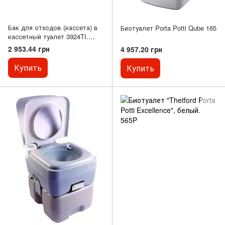
Бак для отходов (кассета) в
Биотуалет Porta Potti Qube 165
кассетный туалет 3924TI.
WT3924
2 953.44 грн
4 957.20 грн
Купить
Купить