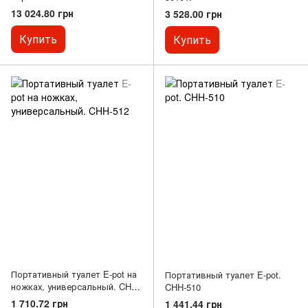
смыв+водоснабжение. 3924TI
13 024.80 грн
3 528.00 грн
Купить
Купить
Портативный туалет E-pot на
Портативный туалет E-pot.
ножках, универсальный. CHH-
CHH-510
512
1 710.72 грн
1 441.44 грн