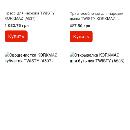
Пресс для чеснока TWISTY
Приспособление для нарезки
KORKMAZ (A537)
дыны TWISTY KORKMAZ
(A523)
1 033.75 грн
427.50 грн
Купить
Купить