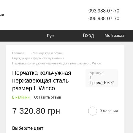
093 988-07-70
ия
096 988-07-70
Вход
Мой заказ
Рус
Главная
Спецодежда и обувь
Одежда для сферы обслуживания
Перчатка кольчужная нержавеющая сталь размер L Winco
Перчатка кольчужная
Артикул
!
нержавеющая сталь
Прома_10392
размер L Winco
В наличии
Оставить отзыв
7 320.80 грн
В желания
Выберите цвет