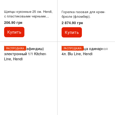
Щипцы кухонные 25 см. Hendi,
Горелка газовая для крем-
с пластиковыми черными
брюле (фломбер).
ручками (171752)
206.90 грн
2 874.90 грн
Купить
Купить
РАСПРОДАЖА
РАСПРОДАЖА