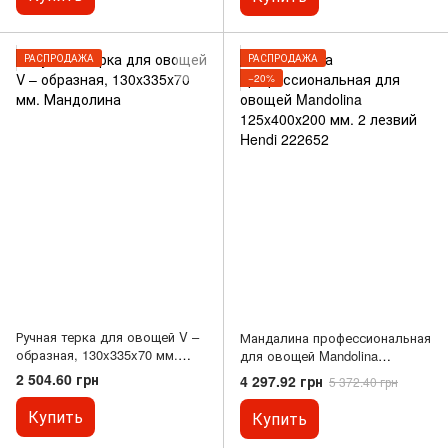
РАСПРОДАЖА
РАСПРОДАЖА
−20%
Ручная терка для овощей V –
Мандалина профессиональная
образная, 130x335x70 мм.
для овощей Mandolina
Мандолина
125x400х200 мм. 2 лезвий
2 504.60 грн
4 297.92 грн
5 372.40 грн
Hendi 222652
Купить
Купить