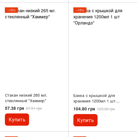
−15%
−15%
Стакан низкий 265 мл.
Банка с крышкой для
стеклянный "Хаммер"
хранения 1200мл 1 шт
"Орландо"
57.38 грн
104.80 грн
67.51 грн
123.30 грн
Купить
Купить