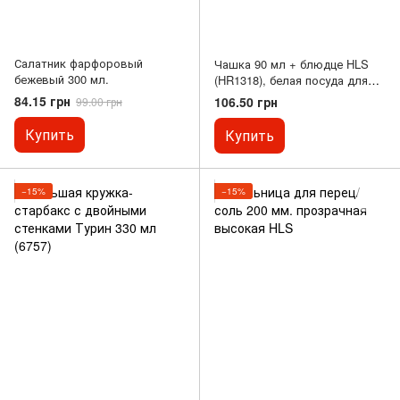
Салатник фарфоровый
Чашка 90 мл + блюдце HLS
бежевый 300 мл.
(HR1318), белая посуда для
ресторанов
84.15 грн
106.50 грн
99.00 грн
Купить
Купить
−15%
−15%