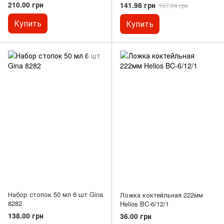
(HR1193)
white 225х230 мм (W0214)
210.00 грн
141.98 грн
167.04 грн
Купить
Купить
Набор стопок 50 мл 6 шт Gina
Ложка коктейльная 222мм
8282
Helios BC-6/12/1
138.00 грн
36.00 грн