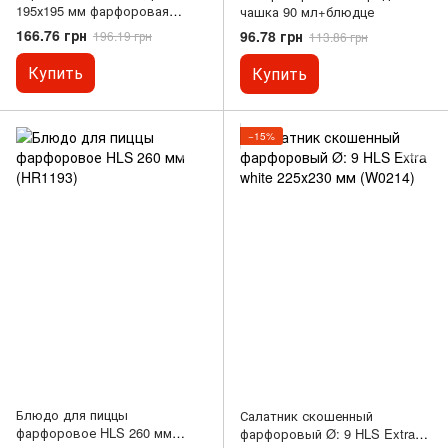
195х195 мм фарфоровая
чашка 90 мл+блюдце
белая Helios (A1120-9,5)
166.76 грн
96.78 грн
196.19 грн
113.86 грн
Купить
Купить
−15%
Блюдо для пиццы
Салатник скошенный
фарфоровое HLS 260 мм
фарфоровый Ø: 9 HLS Extra