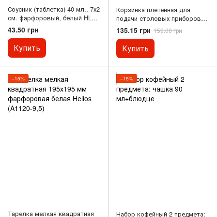
Соусник (таблетка) 40 мл., 7х2
Корзинка плетенная для
см. фарфоровый, белый HLS
подачи столовых приборов
(HR1561)
27х10х4,5 см коричневая из
43.50 грн
135.15 грн
159.00 грн
ПВХ HLS
Купить
Купить
−15%
−15%
Тарелка мелкая квадратная
Набор кофейный 2 предмета: