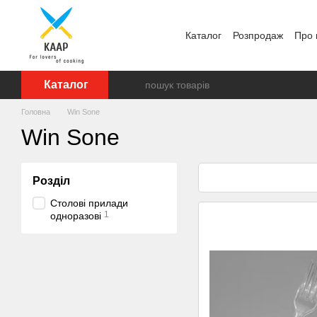
Перейти до основного контенту
Каталог
Розпродаж
Про 
Відгуки про магазин
Бр
Каталог
Головна
Win Sone
Win Sone
Розділ
Столові прилади
1
одноразові