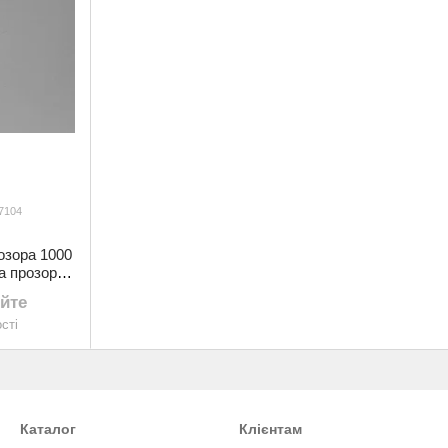
7104
озора 1000
а прозора
e
йте
сті
Каталог
Клієнтам