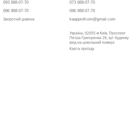
093 988-07-70
073 988-07-70
096 988-07-70
096 988-07-70
kaapprofcom@gmail.com
Зворотній дзвінок
Україна, 02055 м Київ, Проспект
Петра Григоренка 28, кут будинку
вхід на цокольний поверх
Карта проїзду