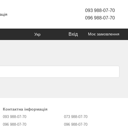
093 988-07-70
ація
096 988-07-70
Вхід
Моє замовлення
Укр
Контактна інформація
093 988-07-70
073 988-07-70
096 988-07-70
096 988-07-70