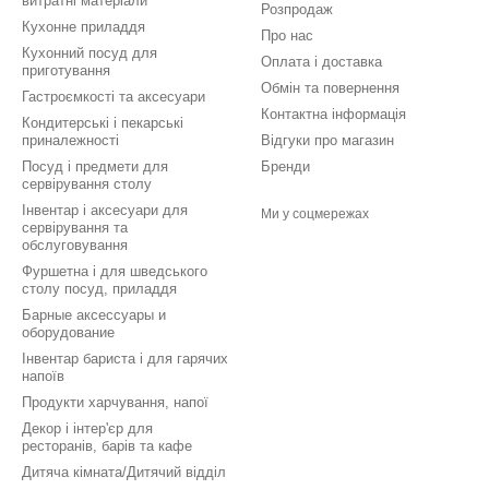
витратні матеріали
Розпродаж
Кухонне приладдя
Про нас
Кухонний посуд для
Оплата і доставка
приготування
Обмін та повернення
Гастроємкості та аксесуари
Контактна інформація
Кондитерські і пекарські
приналежності
Відгуки про магазин
Посуд і предмети для
Бренди
сервірування столу
Інвентар і аксесуари для
Ми у соцмережах
сервірування та
обслуговування
Фуршетна і для шведського
столу посуд, приладдя
Барные аксессуары и
оборудование
Інвентар бариста і для гарячих
напоїв
Продукти харчування, напої
Декор і інтер'єр для
ресторанів, барів та кафе
Дитяча кімната/Дитячий відділ