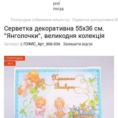
Розпродаж (обмежена кількість)
Серветка декоративна 55
Серветка декоративна 55х36 см.
"Янголочки", великодня колекція
Артикул:
{-7ОФИС_Арт_906-034
Залишити відгук
РОЗПРОДАЖ
−60%