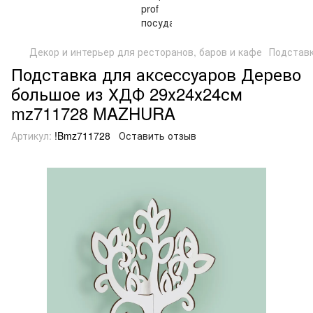
Декор и интерьер для ресторанов, баров и кафе
Подстав
Подставка для аксессуаров Дерево
большое из ХДФ 29х24х24см
mz711728 MAZHURA
Артикул:
!Bmz711728
Оставить отзыв