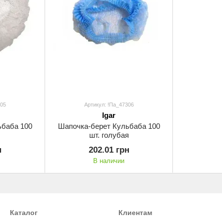
305
Артикул: !Па_47306
Igar
ьбаба 100
Шапочка-берет Кульбаба 100
шт. голубая
н
202.01 грн
В наличии
Каталог
Клиентам