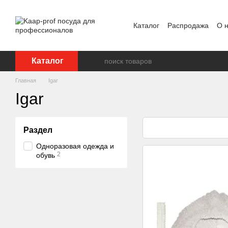
Перейти к основному контенту
Каталог
Распродажа
О 
Отзывы о магазине
Бре
Каталог
Главная
Igar
Igar
Раздел
Одноразовая одежда и
2
обувь